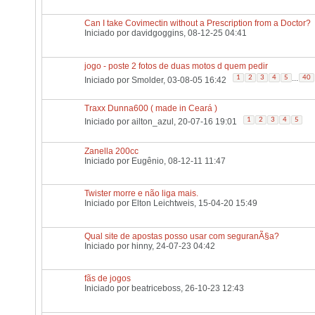
Can I take Covimectin without a Prescription from a Doctor?
Iniciado por
davidgoggins
, 08-12-25 04:41
jogo - poste 2 fotos de duas motos d quem pedir
...
1
2
3
4
5
40
Iniciado por
Smolder
, 03-08-05 16:42
Traxx Dunna600 ( made in Ceará )
1
2
3
4
5
Iniciado por
ailton_azul
, 20-07-16 19:01
Zanella 200cc
Iniciado por
Eugênio
, 08-12-11 11:47
Twister morre e não liga mais.
Iniciado por
Elton Leichtweis
, 15-04-20 15:49
Qual site de apostas posso usar com seguranÃ§a?
Iniciado por
hinny
, 24-07-23 04:42
fãs de jogos
Iniciado por
beatriceboss
, 26-10-23 12:43