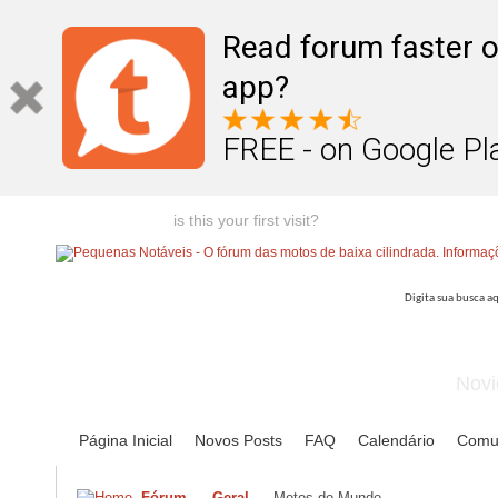
Read forum faster o
app?
FREE - on Google Pl
Welcome guest,
is this your first visit?
Click the "Create Account
Novi
Página Inicial
Novos Posts
FAQ
Calendário
Comu
Fórum
Geral
Motos do Mundo