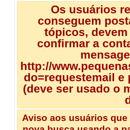
Os usuários r
conseguem posta
tópicos, devem 
confirmar a cont
mensagem
http://www.pequena
do=requestemail e 
(deve ser usado o m
d
Aviso aos usuários que 
nova busca usando a pal