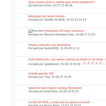
Qual cassino seria o melhor para novos jogadores?
Iniciado por
hinny
, 24-07-23 08:34
Brinquedo de Gente Grande
Iniciado por
Guidão de Moto
, 16-04-23 14:19
Amazonas 250 tudo numa boa...
Iniciado por
Marcelo Henrique Dias
, 19-08-17 13:41
Strada carenada com photoshop
Iniciado por
fausto2006
, 31-05-06 11:12
Sold motorcycle, new owner racking up tickets in my name.
...
1
2
3
4
5
Iniciado por
spadekevin
, 25-06-18 09:49
Dúvida apache 150
Iniciado por
Ylas
, 31-08-19 16:58
Splendor bike engine running off problem
Iniciado por
joejonsme
, 26-06-18 05:41
Honda XR 650L, a moto que eu queria no brasil
Iniciado por
Bruno Porto
, 12-03-19 20:03