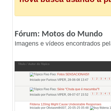
Fórum:
Motos do Mundo
Imagens e vídeos encontrados pel
Fórum:
Motos do Mundo
Título
/
Autor do Tópico
Fixo:
Fotos SENSACIONAIS!!
1
2
3
4
5
Iniciado por
Furious VIPER
, 28-06-08 13:47
Fixo:
Série "Chuta que é macumba"!!
1
2
3
4
5
Iniciado por
Furious VIPER
, 09-07-07 15:52
Fildena 120mg Might Cause Undesirable Responses
Iniciado por
Oliviasmith007
, 20-05-25 05:48