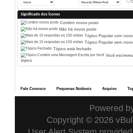
O
Significado dos Ícones
Contém novos posts
Não há novos posts
Tópico Popular com novo
Tópico Popular sem novo
Tópico está fechado
Você escreveu
tópico
Fale Conosco
Pequenas Notáveis
Arquivo
To
Powered b
Copyright © 2026 vBulle
User Alert System provide