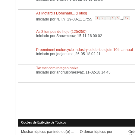
As Motard's Dominam... (Fotos)
...
1
2
3
4
5
19
Iniciado por
N.T.N
, 29-08-11 17:55
As 2 tempos de hoje (125/250)
Iniciado por
Snowmeow
, 15-11-16 00:02
Preeminent motorcycle industry celebrities join 10th annual
Iniciado por
joejonsme
, 26-05-18 02:21
Twister com rotaçao baixa
Iniciado por
andriuspraesvaz
, 11-02-18 14:43
Opções de Exibição de Tópicos
Mostrar tópicos partindo de(o) ...
Ordenar tópicos por:
Orde