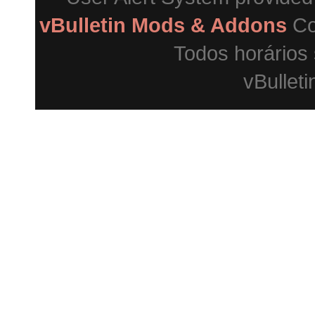
vBulletin Mods & Addons
Co
Todos horários
vBulleti