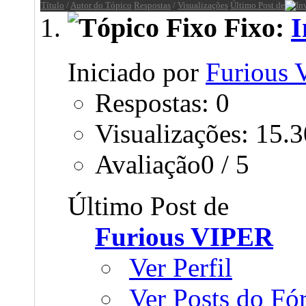
Título
/
Autor do Tópico
Respostas
/
Visualizações
Último Post de
Fixo:
I
Iniciado por
Furious
Respostas: 0
Visualizações: 15.
Avaliação0 / 5
Último Post de
Furious VIPER
Ver Perfil
Ver Posts do F