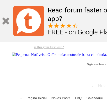
Read forum faster o
app?
FREE - on Google Pl
Welcome guest,
is this your first visit?
Click the "Create Account" but
Novi
Página Inicial
Novos Posts
FAQ
Calendário