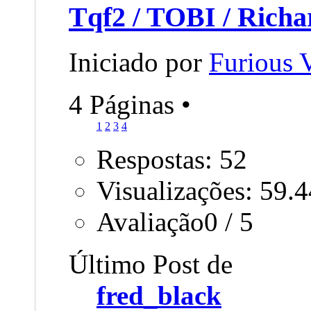
Tqf2 / TOBI / Richa
Iniciado por
Furious
4 Páginas
•
1
2
3
4
Respostas: 52
Visualizações: 59.
Avaliação0 / 5
Último Post de
fred_black