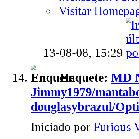
Visitar Homepa
13-08-08,
15:29
Enquete:
MD N
Jimmy1979/mantabo
douglasybrazul/Opt
Iniciado por
Furious