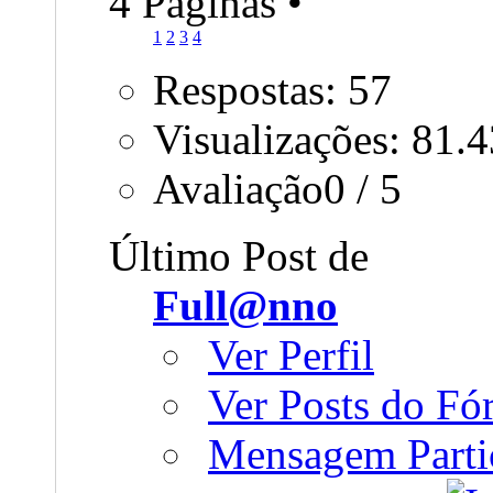
4 Páginas
•
1
2
3
4
Respostas: 57
Visualizações: 81.
Avaliação0 / 5
Último Post de
Full@nno
Ver Perfil
Ver Posts do F
Mensagem Parti