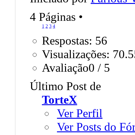
4 Páginas
•
1
2
3
4
Respostas: 56
Visualizações: 70.
Avaliação0 / 5
Último Post de
TorteX
Ver Perfil
Ver Posts do F