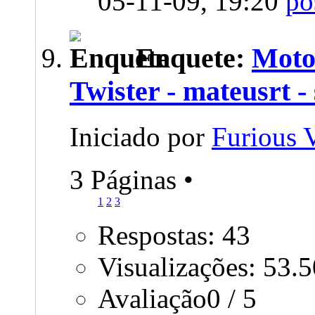
05-11-09,
19:20
Enquete:
Moto
Twister - mateusrt -
Iniciado por
Furious
3 Páginas
•
1
2
3
Respostas: 43
Visualizações: 53.
Avaliação0 / 5