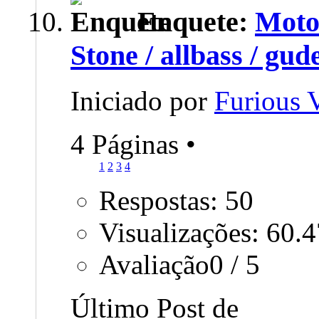
Enquete:
Moto
Stone / allbass / gud
Iniciado por
Furious
4 Páginas
•
1
2
3
4
Respostas: 50
Visualizações: 60.
Avaliação0 / 5
Último Post de