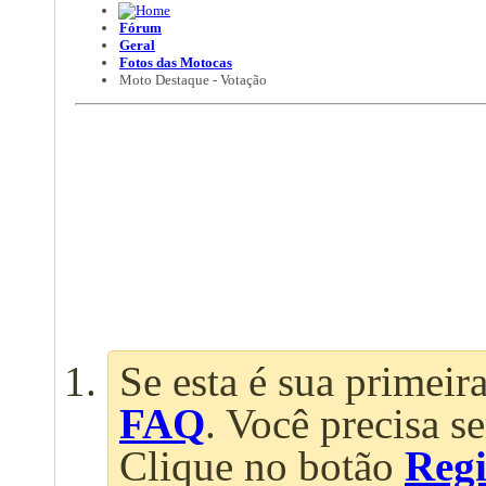
Fórum
Geral
Fotos das Motocas
Moto Destaque - Votação
Se esta é sua primeira
FAQ
. Você precisa s
Clique no botão
Regi