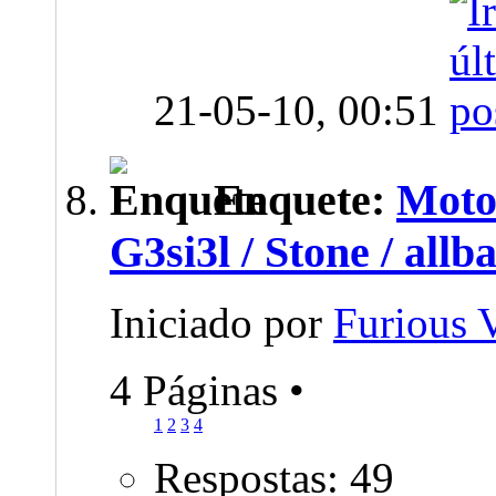
21-05-10,
00:51
Enquete:
Moto
G3si3l / Stone / al
Iniciado por
Furious
4 Páginas
•
1
2
3
4
Respostas: 49