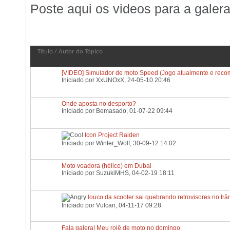
Poste aqui os videos para a galera
Fórum:
Videos
Título
/
Autor do Tópico
[VIDEO] Simulador de moto Speed (Jogo atualmente e rec
Iniciado por
XxUNOxX
, 24-05-10 20:46
Onde aposta no desporto?
Iniciado por
Bemasado
, 01-07-22 09:44
Icon Project Raiden
Iniciado por
Winter_Wolf
, 30-09-12 14:02
Moto voadora (hélice) em Dubai
Iniciado por
SuzukiMHS
, 04-02-19 18:11
louco da scooter sai quebrando retrovisores no trâ
Iniciado por
Vulcan
, 04-11-17 09:28
Fala galera! Meu rolê de moto no domingo.