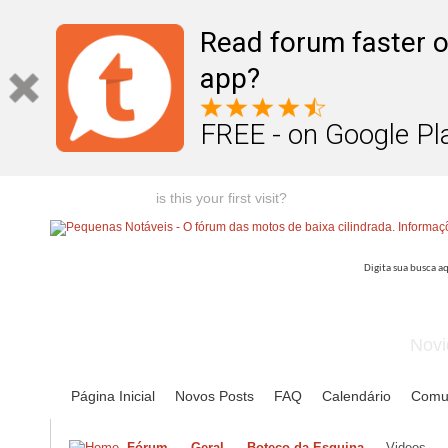
Read forum faster o
app?
FREE - on Google Pl
Welcome guest,
is this your first visit?
Click the "Create Account
Novi
Página Inicial
Novos Posts
FAQ
Calendário
Comu
Fórum
Geral
Boteco da Esquina
Videos