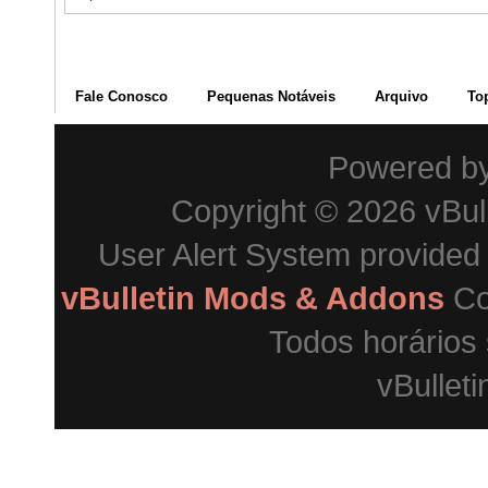
Fale Conosco
Pequenas Notáveis
Arquivo
To
Powered b
Copyright © 2026 vBulle
User Alert System provided
vBulletin Mods & Addons
Co
Todos horários
vBulleti