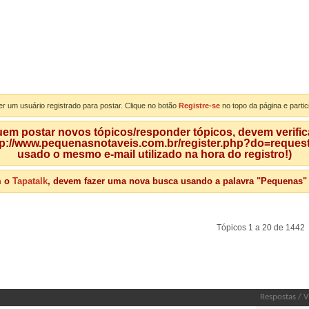
er um usuário registrado para postar. Clique no botão
Registre-se
no topo da página e partic
m postar novos tópicos/responder tópicos, devem verificar
tp://www.pequenasnotaveis.com.br/register.php?do=requeste
usado o mesmo e-mail utilizado na hora do registro!)
m o
Tapatalk
, devem fazer uma nova busca usando a palavra "Pequenas" qu
Tópicos 1 a 20 de 1442
Respostas
/
V