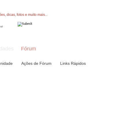
" button now to join.
dades
Fórum
nidade
Ações de Fórum
Links Rápidos