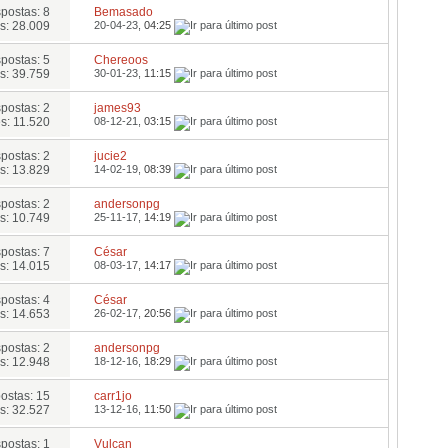
postas: 8
Bemasado
s: 28.009
20-04-23,
04:25
postas: 5
Chereoos
s: 39.759
30-01-23,
11:15
postas: 2
james93
s: 11.520
08-12-21,
03:15
postas: 2
jucie2
s: 13.829
14-02-19,
08:39
postas: 2
andersonpg
s: 10.749
25-11-17,
14:19
postas: 7
César
s: 14.015
08-03-17,
14:17
postas: 4
César
s: 14.653
26-02-17,
20:56
postas: 2
andersonpg
s: 12.948
18-12-16,
18:29
ostas: 15
carr1jo
s: 32.527
13-12-16,
11:50
postas: 1
Vulcan