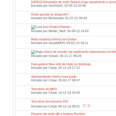
[VIDEO] Simulador de moto Speed (Jogo atualmente e rec
Iniciado por
XxUNOxX
, 24-05-10 20:46
Onde aposta no desporto?
Iniciado por
Bemasado
, 01-07-22 09:44
Icon Project Raiden
Iniciado por
Winter_Wolf
, 30-09-12 14:02
Moto voadora (hélice) em Dubai
Iniciado por
SuzukiMHS
, 04-02-19 18:11
louco da scooter sai quebrando retrovisores no trâ
Iniciado por
Vulcan
, 04-11-17 09:28
Fala galera! Meu rolê de moto no domingo.
Iniciado por
César
, 20-12-16 17:22
Apresentando minha nova preta.
Iniciado por
César
, 26-02-17 08:47
Test drive da Mt03
Iniciado por
César
, 14-12-16 10:45
Test drive da inazuma 250
1
2
Iniciado por
César
, 08-12-16 08:51
Passeio de moto até a frutaria Rondon