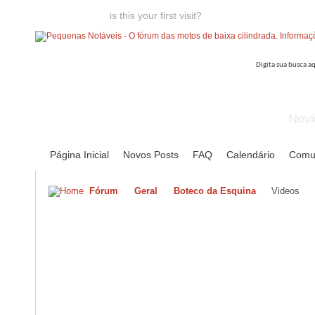
Welcome guest,
is this your first visit?
Click the "Create Account
Novi
Página Inicial
Novos Posts
FAQ
Calendário
Comu
Fórum
Geral
Boteco da Esquina
Videos