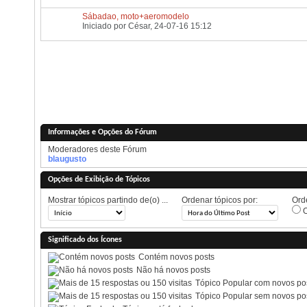
Sábadao, moto+aeromodelo
Iniciado por
César
, 24-07-16 15:12
Informações e Opções do Fórum
Moderadores deste Fórum
blaugusto
Opções de Exibição de Tópicos
Mostrar tópicos partindo de(o) ...
Ordenar tópicos por:
Orde
O
Significado dos Ícones
Contém novos posts
Não há novos posts
Tópico Popular com novos po
Tópico Popular sem novos po