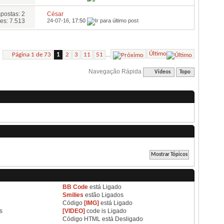
postas: 2
César
es: 7.513
24-07-16,
17:50
Último
...
Página 1 de 73
1
2
3
11
51
Navegação Rápida
Videos
Topo
BB Code
está
Ligado
Smilies
estão
Ligados
Código
[IMG]
está
Ligado
s
[VIDEO]
code is
Ligado
Código HTML está
Desligado