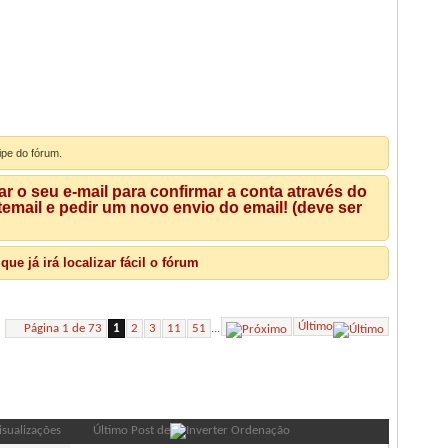
ipe do fórum.
 o seu e-mail para confirmar a conta através do
mail e pedir um novo envio do email! (deve ser
e já irá localizar fácil o fórum
Último
...
Página 1 de 73
1
2
3
11
51
Ferramentas de Fórum
Pesquisar Fórum
isualizações
Último Post de