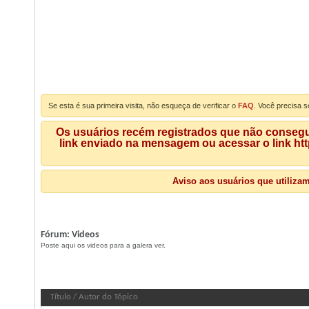
Se esta é sua primeira visita, não esqueça de verificar o
FAQ
. Você precisa s
Os usuários recém registrados que não consegue
link enviado na mensagem ou acessar o link ht
Aviso aos usuários que utiliza
Fórum:
Videos
Poste aqui os videos para a galera ver.
Fórum:
Videos
Título
/
Autor do Tópico