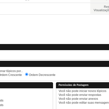
Res
Visualizaçõ
nar tópicos por...
rdem Crescente
Ordem Decrescente
Permissões de Postagem
Você
não pode
iniciar novos tópicos
Você
não pode
enviar respostas
Você
não pode
enviar anexos
sts
Você
não pode
editar suas mensagen
sts