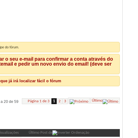
ipe do fórum.
 o seu e-mail para confirmar a conta através do
mail e pedir um novo envio do email! (deve ser
e já irá localizar fácil o fórum
Último
Página 1 de 3
1
2
3
 a 20 de 59
Ferramentas de Fórum
Pesquisar Fórum
isualizações
Último Post de