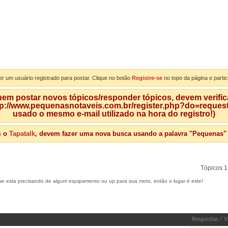
er um usuário registrado para postar. Clique no botão
Registre-se
no topo da página e partic
m postar novos tópicos/responder tópicos, devem verificar
tp://www.pequenasnotaveis.com.br/register.php?do=requeste
usado o mesmo e-mail utilizado na hora do registro!)
m o
Tapatalk
, devem fazer uma nova busca usando a palavra "Pequenas" qu
Tópicos 1
 se esta precisando de algum equipamento ou up para sua moto, então o lugar é este!
Respostas
/
V