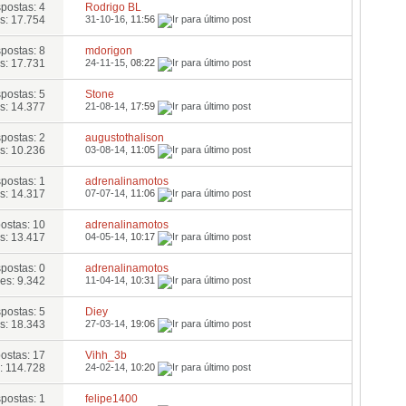
postas: 4
Rodrigo BL
s: 17.754
31-10-16,
11:56
postas: 8
mdorigon
s: 17.731
24-11-15,
08:22
postas: 5
Stone
s: 14.377
21-08-14,
17:59
postas: 2
augustothalison
s: 10.236
03-08-14,
11:05
postas: 1
adrenalinamotos
s: 14.317
07-07-14,
11:06
ostas: 10
adrenalinamotos
s: 13.417
04-05-14,
10:17
postas: 0
adrenalinamotos
es: 9.342
11-04-14,
10:31
postas: 5
Diey
s: 18.343
27-03-14,
19:06
ostas: 17
Vihh_3b
: 114.728
24-02-14,
10:20
postas: 1
felipe1400