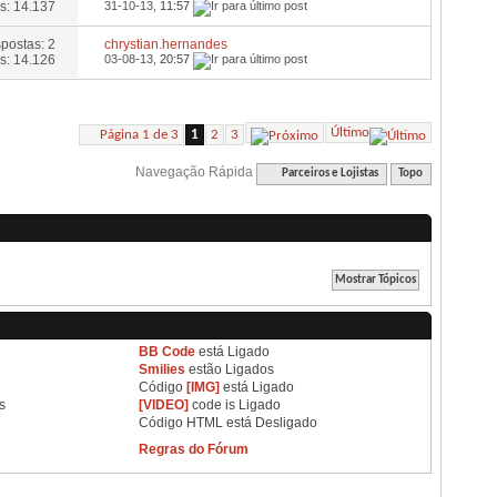
s: 14.137
31-10-13,
11:57
postas: 2
chrystian.hernandes
s: 14.126
03-08-13,
20:57
Último
Página 1 de 3
1
2
3
Navegação Rápida
Parceiros e Lojistas
Topo
BB Code
está
Ligado
Smilies
estão
Ligados
Código
[IMG]
está
Ligado
s
[VIDEO]
code is
Ligado
Código HTML está
Desligado
Regras do Fórum