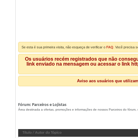
Se esta é sua primeira visita, não esqueça de verificar o
FAQ
. Você precisa s
Os usuários recém registrados que não consegue
link enviado na mensagem ou acessar o link ht
Aviso aos usuários que utiliza
Fórum:
Parceiros e Lojistas
Área destinada a ofertas, promoções e informações de nossos Parceiros do fórum,
Fórum:
Parceiros e Lojistas
Título
/
Autor do Tópico