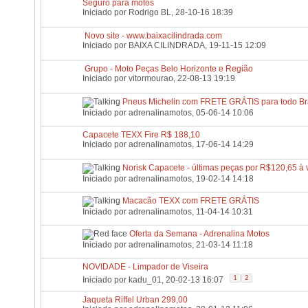
Seguro para motos
Iniciado por
Rodrigo BL
, 28-10-16 18:39
Novo site - www.baixacilindrada.com
Iniciado por
BAIXA CILINDRADA
, 19-11-15 12:09
Grupo - Moto Peças Belo Horizonte e Região
Iniciado por
vitormourao
, 22-08-13 19:19
Pneus Michelin com FRETE GRÁTIS para todo Bra
Iniciado por
adrenalinamotos
, 05-06-14 10:06
Capacete TEXX Fire R$ 188,10
Iniciado por
adrenalinamotos
, 17-06-14 14:29
Norisk Capacete - últimas peças por R$120,65 à v
Iniciado por
adrenalinamotos
, 19-02-14 14:18
Macacão TEXX com FRETE GRÁTIS
Iniciado por
adrenalinamotos
, 11-04-14 10:31
Oferta da Semana - Adrenalina Motos
Iniciado por
adrenalinamotos
, 21-03-14 11:18
NOVIDADE - Limpador de Viseira
1
2
Iniciado por
kadu_01
, 20-02-13 16:07
Jaqueta Riffel Urban 299,00