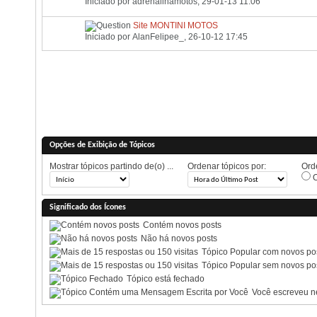
Iniciado por
adrenalinamotos
, 29-01-13 11:06
Site MONTINI MOTOS
Iniciado por
AlanFelipee_
, 26-10-12 17:45
Opções de Exibição de Tópicos
Mostrar tópicos partindo de(o) ...
Ordenar tópicos por:
Orde
O
Significado dos Ícones
Contém novos posts
Não há novos posts
Tópico Popular com novos po
Tópico Popular sem novos po
Tópico está fechado
Você escreveu ne