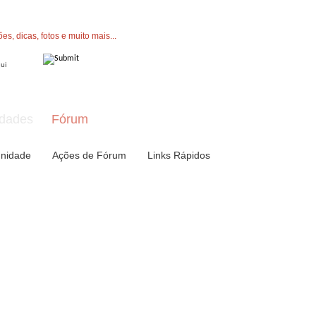
" button now to join.
dades
Fórum
nidade
Ações de Fórum
Links Rápidos