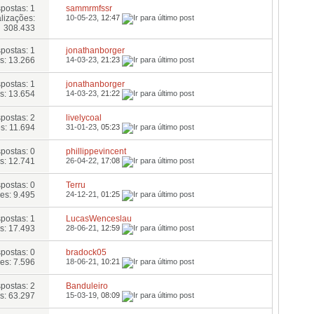
postas: 1
sammrmfssr
lizações:
10-05-23,
12:47
308.433
postas: 1
jonathanborger
s: 13.266
14-03-23,
21:23
postas: 1
jonathanborger
s: 13.654
14-03-23,
21:22
postas: 2
livelycoal
s: 11.694
31-01-23,
05:23
postas: 0
phillippevincent
s: 12.741
26-04-22,
17:08
postas: 0
Terru
es: 9.495
24-12-21,
01:25
postas: 1
LucasWenceslau
s: 17.493
28-06-21,
12:59
postas: 0
bradock05
es: 7.596
18-06-21,
10:21
postas: 2
Banduleiro
s: 63.297
15-03-19,
08:09