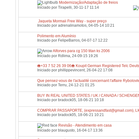
Modernização/Adaptação de freios
Iniciado por
Tirapelli
, 30-11-17 11:14
Jaqueta Mormaii Free Way - super preço
Iniciado por
adrenalinamotos
, 04-05-14 10:21
Polimento em Alumínio
Iniciado por
FelipeBarros
, 04-07-17 12:22
Alforves para cg 150 titan ks 2006
Iniciado por
Rdlima
, 24-09-15 19:26
☎️+33 7 52 26 39 06☎️ Koupit German Registered Telc Deuts
Iniciado por
phillippevincent
, 26-04-22 17:08
Que pensez-vous de l'actualité concernant l'affaire Rybolovl
Iniciado por
Terru
, 24-12-21 01:25
BUY IN REAL UNITED STATES / UK / CANADA / SCHENGEN
Iniciado por
bradock05
, 18-06-21 10:18
COMPRAR PASSAPORTE, (
expressandfast@gmail.com
), 
Iniciado por
bradock05
, 18-06-21 10:21
Revisão - Atendimento em casa
Iniciado por
blaugusto
, 16-04-17 13:36