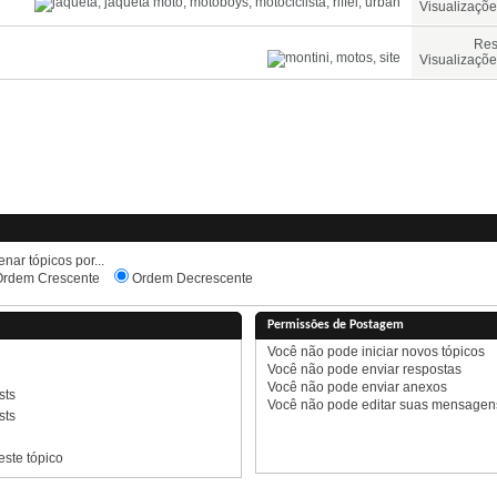
Visualizaçõe
Res
Visualizaçõe
nar tópicos por...
rdem Crescente
Ordem Decrescente
Permissões de Postagem
Você
não pode
iniciar novos tópicos
Você
não pode
enviar respostas
Você
não pode
enviar anexos
sts
Você
não pode
editar suas mensagen
sts
ste tópico