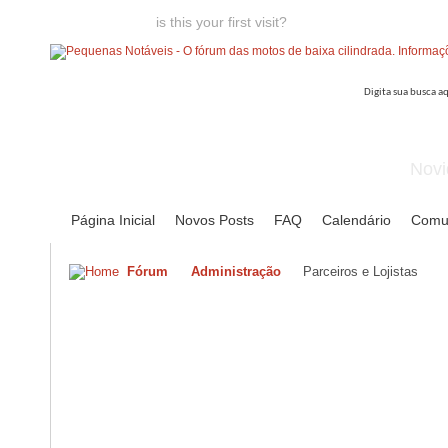
Welcome guest,
is this your first visit?
Click the "Create Account
Novi
Página Inicial
Novos Posts
FAQ
Calendário
Comu
Fórum
Administração
Parceiros e Lojistas