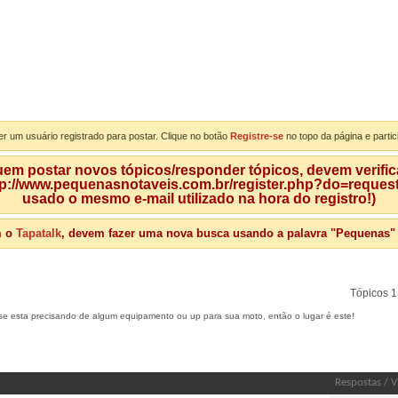
er um usuário registrado para postar. Clique no botão
Registre-se
no topo da página e partic
m postar novos tópicos/responder tópicos, devem verificar
tp://www.pequenasnotaveis.com.br/register.php?do=requeste
usado o mesmo e-mail utilizado na hora do registro!)
m o
Tapatalk
, devem fazer uma nova busca usando a palavra "Pequenas" qu
Tópicos 1
 se esta precisando de algum equipamento ou up para sua moto, então o lugar é este!
Respostas
/
V