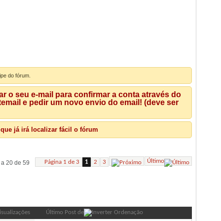
ipe do fórum.
 o seu e-mail para confirmar a conta através do
mail e pedir um novo envio do email! (deve ser
e já irá localizar fácil o fórum
Último
Página 1 de 3
1
2
3
 a 20 de 59
Ferramentas de Fórum
Pesquisar Fórum
isualizações
Último Post de