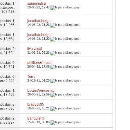
postas: 1
sammrmfssr
lizações:
10-05-23,
12:47
308.433
postas: 1
jonathanborger
s: 13.266
14-03-23,
21:23
postas: 1
jonathanborger
s: 13.654
14-03-23,
21:22
postas: 2
livelycoal
s: 11.694
31-01-23,
05:23
postas: 0
phillippevincent
s: 12.741
26-04-22,
17:08
postas: 0
Terru
es: 9.495
24-12-21,
01:25
postas: 1
LucasWenceslau
s: 17.492
28-06-21,
12:59
postas: 0
bradock05
es: 7.596
18-06-21,
10:21
postas: 2
Banduleiro
s: 63.297
15-03-19,
08:09