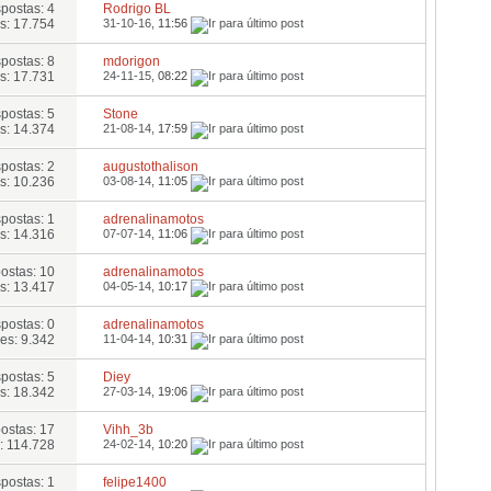
postas: 4
Rodrigo BL
s: 17.754
31-10-16,
11:56
postas: 8
mdorigon
s: 17.731
24-11-15,
08:22
postas: 5
Stone
s: 14.374
21-08-14,
17:59
postas: 2
augustothalison
s: 10.236
03-08-14,
11:05
postas: 1
adrenalinamotos
s: 14.316
07-07-14,
11:06
ostas: 10
adrenalinamotos
s: 13.417
04-05-14,
10:17
postas: 0
adrenalinamotos
es: 9.342
11-04-14,
10:31
postas: 5
Diey
s: 18.342
27-03-14,
19:06
ostas: 17
Vihh_3b
: 114.728
24-02-14,
10:20
postas: 1
felipe1400