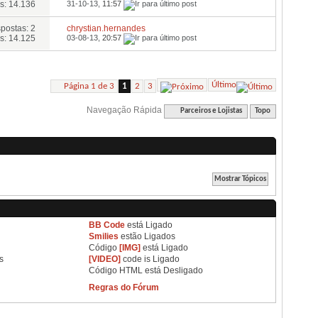
s: 14.136
31-10-13,
11:57
postas: 2
chrystian.hernandes
s: 14.125
03-08-13,
20:57
Último
Página 1 de 3
1
2
3
Navegação Rápida
Parceiros e Lojistas
Topo
BB Code
está
Ligado
Smilies
estão
Ligados
Código
[IMG]
está
Ligado
s
[VIDEO]
code is
Ligado
Código HTML está
Desligado
Regras do Fórum