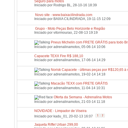
Seguro para motos
Iniciado por
Rodrigo BL
, 28-10-16 18:39
Novo site - www.baixacilindrada.com
Iniciado por
BAIXA CILINDRADA
, 19-11-15 12:09
Grupo - Moto Peças Belo Horizonte e Região
Iniciado por
vitormourao
, 22-08-13 19:19
Pneus Michelin com FRETE GRÁTIS para todo Bra
Iniciado por
adrenalinamotos
, 05-06-14 10:06
Capacete TEXX Fire R$ 188,10
Iniciado por
adrenalinamotos
, 17-06-14 14:29
Norisk Capacete - últimas peças por R$120,65 à v
Iniciado por
adrenalinamotos
, 19-02-14 14:18
Macacão TEXX com FRETE GRÁTIS
Iniciado por
adrenalinamotos
, 11-04-14 10:31
Oferta da Semana - Adrenalina Motos
Iniciado por
adrenalinamotos
, 21-03-14 11:18
NOVIDADE - Limpador de Viseira
1
2
Iniciado por
kadu_01
, 20-02-13 16:07
Jaqueta Riffel Urban 299,00