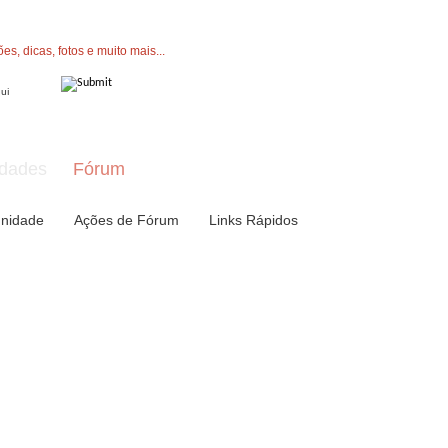
" button now to join.
dades
Fórum
nidade
Ações de Fórum
Links Rápidos