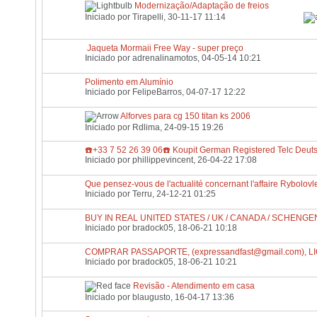
Modernização/Adaptação de freios
Iniciado por
Tirapelli
, 30-11-17 11:14
Jaqueta Mormaii Free Way - super preço
Iniciado por
adrenalinamotos
, 04-05-14 10:21
Polimento em Alumínio
Iniciado por
FelipeBarros
, 04-07-17 12:22
Alforves para cg 150 titan ks 2006
Iniciado por
Rdlima
, 24-09-15 19:26
☎️+33 7 52 26 39 06☎️ Koupit German Registered Telc Deuts
Iniciado por
phillippevincent
, 26-04-22 17:08
Que pensez-vous de l'actualité concernant l'affaire Rybolovl
Iniciado por
Terru
, 24-12-21 01:25
BUY IN REAL UNITED STATES / UK / CANADA / SCHENGEN
Iniciado por
bradock05
, 18-06-21 10:18
COMPRAR PASSAPORTE, (
expressandfast@gmail.com
), 
Iniciado por
bradock05
, 18-06-21 10:21
Revisão - Atendimento em casa
Iniciado por
blaugusto
, 16-04-17 13:36