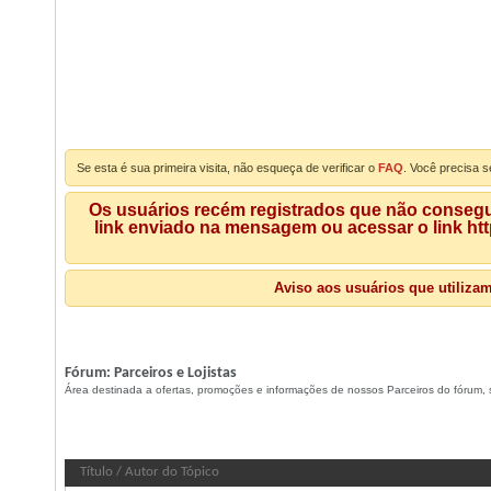
Se esta é sua primeira visita, não esqueça de verificar o
FAQ
. Você precisa s
Os usuários recém registrados que não consegue
link enviado na mensagem ou acessar o link ht
Aviso aos usuários que utiliza
Fórum:
Parceiros e Lojistas
Área destinada a ofertas, promoções e informações de nossos Parceiros do fórum,
Fórum:
Parceiros e Lojistas
Título
/
Autor do Tópico