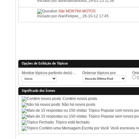
Iniciado por
adrenalinamotos
, 29-01-13 11:06
Site MONTINI MOTOS
Iniciado por
AlanFelipee_
, 26-10-12 17:45
Opções de Exibição de Tópicos
Mostrar tópicos partindo de(o) ...
Ordenar tópicos por:
Orde
O
Significado dos Ícones
Contém novos posts
Não há novos posts
Tópico Popular com novos po
Tópico Popular sem novos po
Tópico está fechado
Você escreveu ne