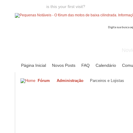
Welcome guest,
is this your first visit?
Click the "Create Account
Novi
Página Inicial
Novos Posts
FAQ
Calendário
Comu
Fórum
Administração
Parceiros e Lojistas