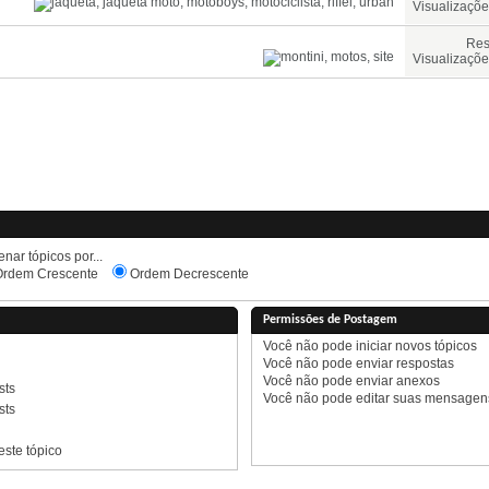
Visualizaçõe
Res
Visualizaçõe
nar tópicos por...
rdem Crescente
Ordem Decrescente
Permissões de Postagem
Você
não pode
iniciar novos tópicos
Você
não pode
enviar respostas
Você
não pode
enviar anexos
sts
Você
não pode
editar suas mensagen
sts
ste tópico