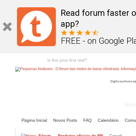
Read forum faster o
app?
FREE - on Google Pl
Welcome guest,
is this your first visit?
Click the "Create Account
Novi
Página Inicial
Novos Posts
FAQ
Calendário
Comu
Fórum
Produtos oficiais do PN
Casual