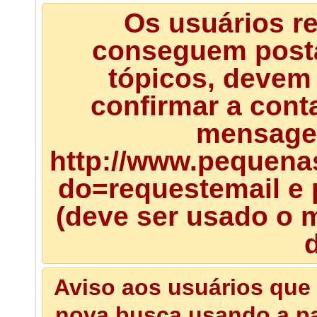
Os usuários r
conseguem posta
tópicos, devem 
confirmar a cont
mensagem
http://www.pequena
do=requestemail e 
(deve ser usado o m
d
Aviso aos usuários que 
nova busca usando a pal