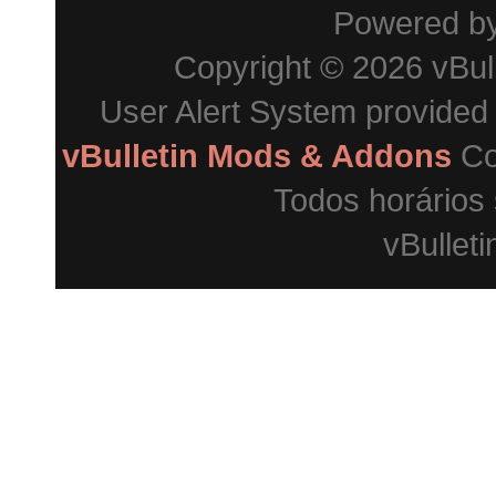
Powered b
Copyright © 2026 vBulle
User Alert System provided
vBulletin Mods & Addons
Co
Todos horários
vBulleti