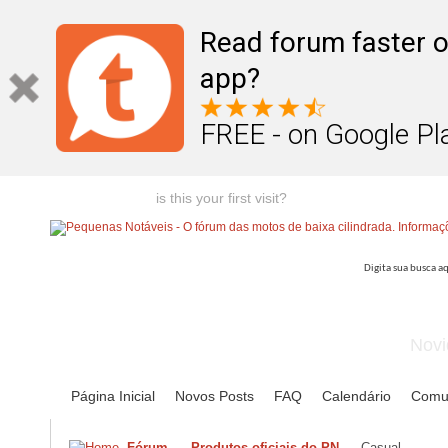
Read forum faster o
app?
FREE - on Google Pl
Welcome guest,
is this your first visit?
Click the "Create Account
Novi
Página Inicial
Novos Posts
FAQ
Calendário
Comu
Fórum
Produtos oficiais do PN
Casual