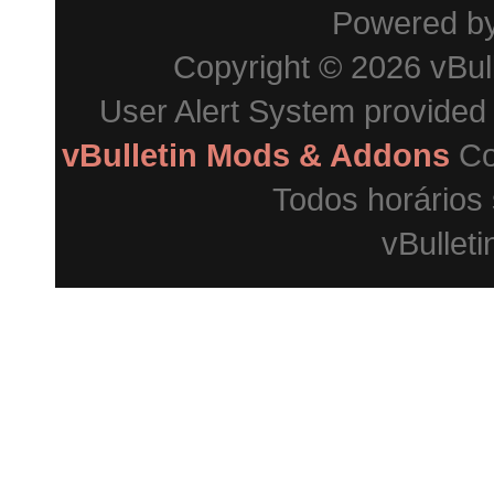
Powered b
Copyright © 2026 vBulle
User Alert System provided
vBulletin Mods & Addons
Co
Todos horários
vBulleti