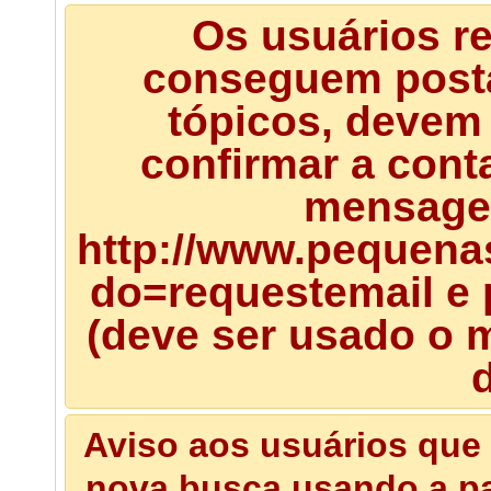
Os usuários r
conseguem posta
tópicos, devem 
confirmar a cont
mensagem
http://www.pequena
do=requestemail e 
(deve ser usado o m
d
Aviso aos usuários que 
nova busca usando a pal