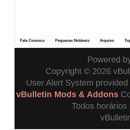
Fale Conosco
Pequenas Notáveis
Arquivo
To
Powered b
Copyright © 2026 vBulle
User Alert System provided
vBulletin Mods & Addons
Co
Todos horários
vBulleti