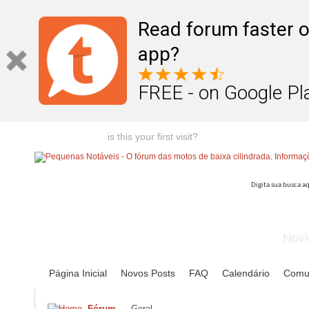
Read forum faster o
app?
FREE - on Google Pl
Welcome guest,
is this your first visit?
Click the "Create Account
Novi
Página Inicial
Novos Posts
FAQ
Calendário
Comu
Fórum
Geral