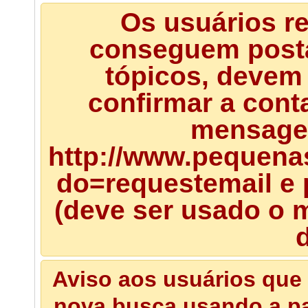
Os usuários r
conseguem posta
tópicos, devem 
confirmar a cont
mensagem
http://www.pequena
do=requestemail e 
(deve ser usado o m
d
Aviso aos usuários que 
nova busca usando a pal