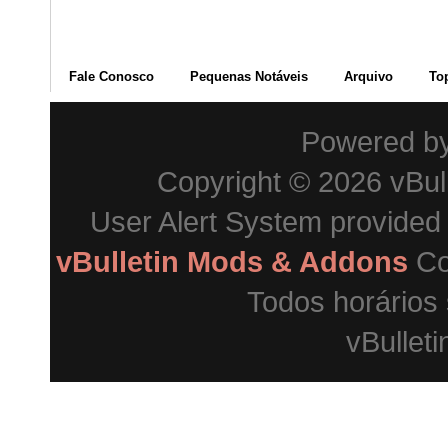
Fale Conosco
Pequenas Notáveis
Arquivo
To
Powered b
Copyright © 2026 vBulle
User Alert System provided
vBulletin Mods & Addons
Co
Todos horários
vBulleti