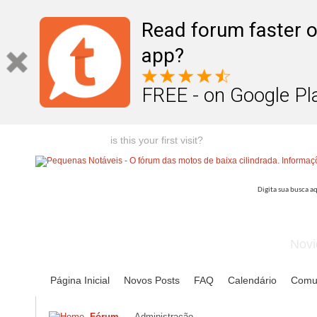
Read forum faster o
app?
FREE - on Google Pl
Welcome guest,
is this your first visit?
Click the "Create Account
Novi
Página Inicial
Novos Posts
FAQ
Calendário
Comu
Fórum
Administração