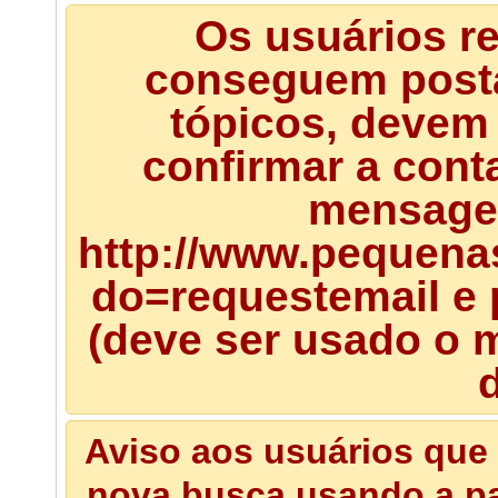
Os usuários r
conseguem posta
tópicos, devem 
confirmar a cont
mensagem
http://www.pequena
do=requestemail e 
(deve ser usado o m
d
Aviso aos usuários que 
nova busca usando a pal