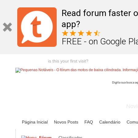
Read forum faster o
app?
FREE - on Google Pl
Welcome guest,
is this your first visit?
Click the "Create Account
Novi
Página Inicial
Novos Posts
FAQ
Calendário
Comu
Fórum
Classificados