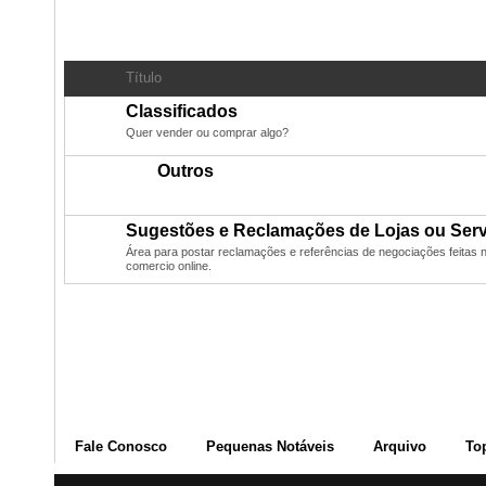
Subfóruns:
Classificados
Título
Classificados
Quer vender ou comprar algo?
Outros
Sugestões e Reclamações de Lojas ou Ser
Área para postar reclamações e referências de negociações feitas n
comercio online.
Fale Conosco
Pequenas Notáveis
Arquivo
To