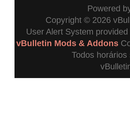
Powered b
Copyright © 2026 vBulle
User Alert System provided
vBulletin Mods & Addons
Co
Todos horários
vBulleti