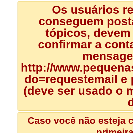
Os usuários r
conseguem posta
tópicos, devem 
confirmar a cont
mensagem
http://www.pequena
do=requestemail e 
(deve ser usado o m
d
Caso você não esteja c
primeir