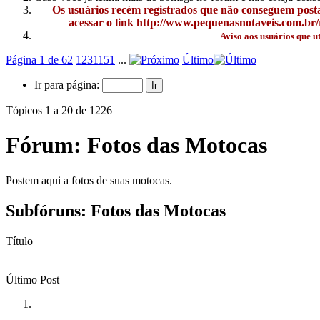
Os usuários recém registrados que não conseguem posta
acessar o link http://www.pequenasnotaveis.com.br/r
Aviso aos usuários que u
Página 1 de 62
1
2
3
11
51
...
Último
Ir para página:
Tópicos 1 a 20 de 1226
Fórum:
Fotos das Motocas
Postem aqui a fotos de suas motocas.
Subfóruns:
Fotos das Motocas
Título
Último Post