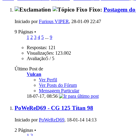
Fixo:
Postagem do 
Iniciado por
Furious VIPER
, 28-01-09 22:47
9 Páginas
•
1
2
3
4
5
...
9
Respostas: 121
Visualizações: 123.002
Avaliação5 / 5
Último Post de
Vulcan
Ver Perfil
Ver Posts do Fórum
Mensagem Particular
18-07-17,
08:56
PoWeReD69 - CG 125 Titan 98
Iniciado por
PoWeReD69
, 18-01-14 14:13
2 Páginas
•
1
2