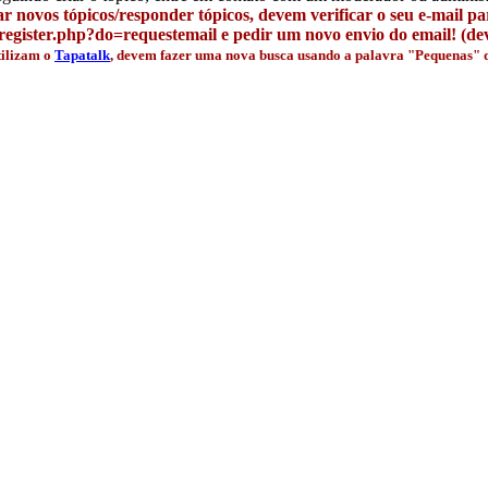
r novos tópicos/responder tópicos, devem verificar o seu e-mail p
egister.php?do=requestemail e pedir um novo envio do email! (deve
tilizam o
Tapatalk
, devem fazer uma nova busca usando a palavra "Pequenas" qu