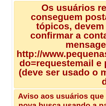
Os usuários r
conseguem posta
tópicos, devem 
confirmar a cont
mensagem
http://www.pequena
do=requestemail e 
(deve ser usado o m
d
Aviso aos usuários que 
nova busca usando a pal