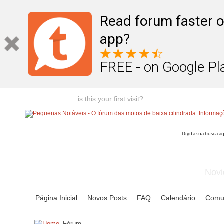
Read forum faster o
app?
FREE - on Google Pl
Welcome guest,
is this your first visit?
Click the "Create Account
Novi
Página Inicial
Novos Posts
FAQ
Calendário
Comu
Fórum