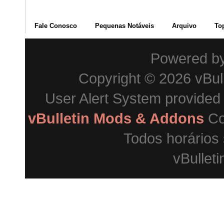
Fale Conosco
Pequenas Notáveis
Arquivo
To
Powered b
Copyright © 2026 vBulle
User Alert System provided
vBulletin Mods & Addons
Co
Todos horários
vBulleti