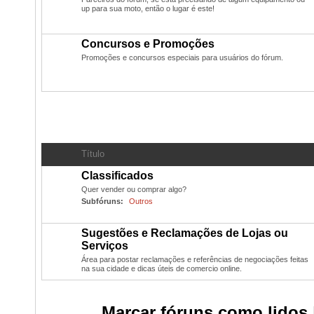
up para sua moto, então o lugar é este!
Concursos e Promoções
Promoções e concursos especiais para usuários do fórum.
Classificados
- Compras, Vendas, Trocas dos usuários
Título
Classificados
Quer vender ou comprar algo?
Subfóruns:
Outros
Sugestões e Reclamações de Lojas ou
Serviços
Área para postar reclamações e referências de negociações feitas
na sua cidade e dicas úteis de comercio online.
Marcar fóruns como lidos