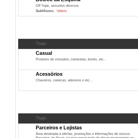
Off Topic, assuntos diversos.
Subfóruns:
Videos
Produtos oficiais do PN
- Camisetas, chaveiros, bonés, 
Título
Casual
Produtos de vestuário, camisetas, bonés, etc...
Acessórios
Chaveiros, canecas, adesivos e etc...
Administração
Título
Parceiros e Lojistas
Área destinada a ofertas, promoções e informações de nossos
Parceiros do fórum, se esta precisando de algum equipamento ou