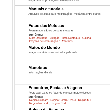
lançamentos, promoções, avaliações e etc...
Manuais e tutoriais
Arquivos de ajuda para modificações, mecânica entre outros.
Fotos das Motocas
Postem aqui a fotos de suas motocas.
Subfóruns:
Moto Destaque - Votação
,
Moto Destaque - Galeria
,
Projetos de restauração e Reformas
Motos do Mundo
Imagens e vídeos encontrados pela web.
Manobras
Informações Gerais
Encontros, Festas e Viagens
Poste aqui datas ou fotos de eventos motociclisticos
Subfóruns:
Região Sudeste
,
Região Centro-Oeste
,
Região Sul
,
Região Nordeste
,
Região Norte
Boteco da Esquina