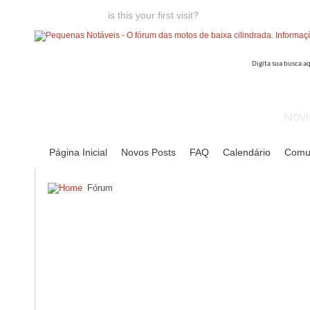
Welcome guest,
is this your first visit?
Click the "Create Account
Novi
Página Inicial
Novos Posts
FAQ
Calendário
Comu
Fórum