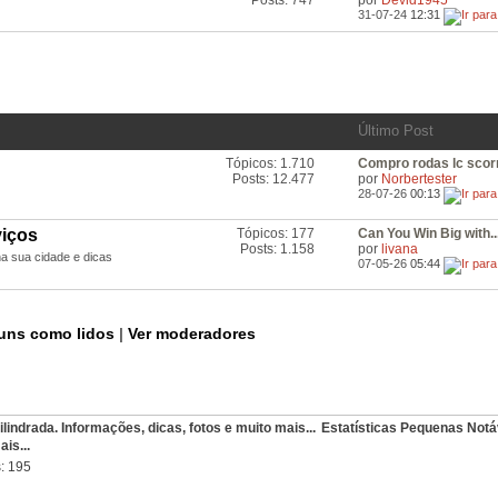
os
31-07-24
12:31
Feeds
RSS
deste
Fórum
Último Post
Tópicos: 1.710
Compro rodas lc scorr
Ver
Posts: 12.477
por
Norbertester
os
28-07-26
00:13
Feeds
RSS
deste
viços
Tópicos: 177
Can You Win Big with..
Ver
Fórum
Posts: 1.158
por
livana
os
na sua cidade e dicas
07-05-26
05:44
Feeds
RSS
deste
Fórum
runs como lidos
|
Ver moderadores
Estatísticas Pequenas Notá
is...
s
195