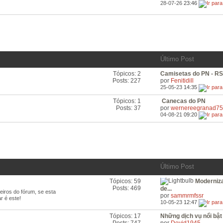
28-07-26
23:46
Feeds
RSS
deste
Fórum
adesivos e muito mais...
Último Post
Tópicos: 2
Camisetas do PN - R
Ver
Posts: 227
por
Fenitidill
os
25-05-23
14:35
Feeds
RSS
Tópicos: 1
Canecas do PN
Ver
deste
Posts: 37
por
wernereegranad75
os
Fórum
04-08-21
09:20
Feeds
RSS
deste
Fórum
Último Post
Tópicos: 59
Moderniz
Ver
Posts: 469
de...
os
iros do fórum, se esta
por
sammrmfssr
Feeds
r é este!
10-05-23
12:47
RSS
deste
Tópicos: 17
Những dịch vụ nổi bật c
Ver
Fórum
Posts: 747
por
Devid1945