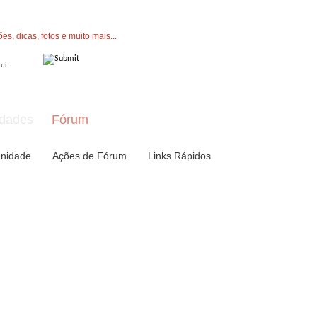
" button now to join.
dades
Fórum
nidade
Ações de Fórum
Links Rápidos