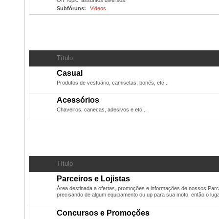
Off Topic, assuntos diversos.
Subfóruns:
Videos
Produtos oficiais do PN
- Camisetas, chaveiros, bonés, 
Título
Casual
Produtos de vestuário, camisetas, bonés, etc...
Acessórios
Chaveiros, canecas, adesivos e etc...
Administração
Título
Parceiros e Lojistas
Área destinada a ofertas, promoções e informações de nossos Parce
precisando de algum equipamento ou up para sua moto, então o luga
Concursos e Promoções