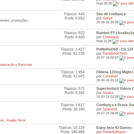
os
Hoje
05:28
Feeds
RSS
deste
Tópicos: 445
Site de confiança
Ver
Fórum
Posts: 6.892
por
GaryX
os
amentos, promoções,
25-06-26
20:09
Feeds
RSS
deste
Tópicos: 932
Rainbet PT | Avaliação.
Ver
Fórum
Posts: 9.400
por
Cherepah
os
Hoje
11:26
Feeds
RSS
Tópicos: 1.427
PoWeReD69 - CG 125 
Ver
deste
Posts: 81.130
por
DandelionTech
os
Fórum
20-07-26
02:07
Feeds
RSS
estauração e Reformas
deste
Fórum
Tópicos: 1.954
Fildena 120mg Might C
Ver
Posts: 41.045
por
Coreyner
os
26-06-26
01:12
Feeds
RSS
Tópicos: 572
Supermotard Vídeos (
Ver
deste
Posts: 8.342
por
Avajos
os
Fórum
15-03-24
02:28
Feeds
RSS
Tópicos: 1.617
Confiança e Prova Soc
Ver
deste
Posts: 30.280
por
Spacex8
os
Fórum
29-07-26
08:09
Feeds
RSS
ste
,
Região Norte
deste
Fórum
Tópicos: 10.124
Enjoy best IO Games
Ver
Posts: 186.986
por
Robertofmann
os