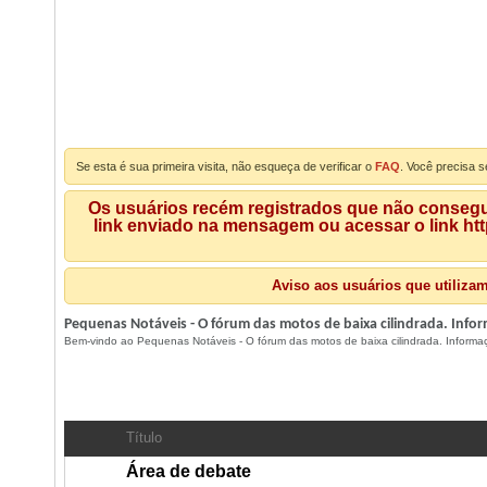
Se esta é sua primeira visita, não esqueça de verificar o
FAQ
. Você precisa s
Os usuários recém registrados que não consegue
link enviado na mensagem ou acessar o link ht
Aviso aos usuários que utiliza
Pequenas Notáveis - O fórum das motos de baixa cilindrada. Inform
Bem-vindo ao Pequenas Notáveis - O fórum das motos de baixa cilindrada. Informaçõe
Geral
- Discussão Geral
Título
Área de debate