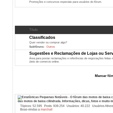
Promoções e concursos especiais para usuários do fórum.
Classificados
- Compras, Vendas, Trocas dos usuários
Título
Classificados
Quer vender ou comprar algo?
Subfóruns:
Outros
Sugestões e Reclamações de Lojas ou Ser
Área para postar reclamações e referências de negociações feitas 
úteis de comercio online.
Marcar fó
O Que está Acontecendo?
das motos de baixa cilindrada. Informações, dicas, fotos e muito ma
Tópicos
52.595
Posts
939.254
Usuários
40.222
Usuários Ativo
Boas-vindas a
marchall