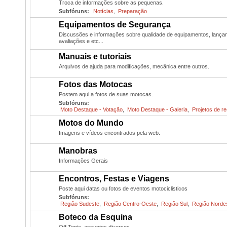
Troca de informações sobre as pequenas.
Subfóruns:
Notícias
,
Preparação
Equipamentos de Segurança
Discussões e informações sobre qualidade de equipamentos, lanç
avaliações e etc...
Manuais e tutoriais
Arquivos de ajuda para modificações, mecânica entre outros.
Fotos das Motocas
Postem aqui a fotos de suas motocas.
Subfóruns:
Moto Destaque - Votação
,
Moto Destaque - Galeria
,
Projetos de r
Motos do Mundo
Imagens e vídeos encontrados pela web.
Manobras
Informações Gerais
Encontros, Festas e Viagens
Poste aqui datas ou fotos de eventos motociclisticos
Subfóruns:
Região Sudeste
,
Região Centro-Oeste
,
Região Sul
,
Região Norde
Boteco da Esquina