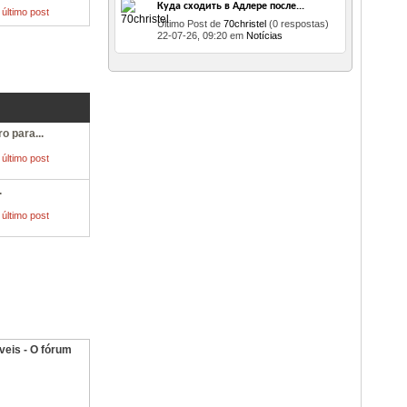
Куда сходить в Адлере после...
Último Post de
70christel
(0 respostas)
22-07-26,
09:20
em
Notícias
o para...
.
veis - O fórum