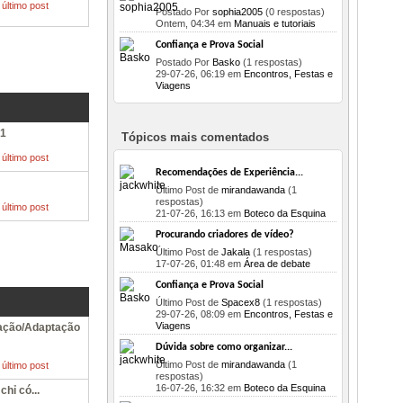
Postado Por
sophia2005
(0 respostas)
Ontem,
04:34
em
Manuais e tutoriais
Confiança e Prova Social
Postado Por
Basko
(1 respostas)
29-07-26,
06:19
em
Encontros, Festas e
Viagens
S1
Tópicos mais comentados
Recomendações de Experiência...
Último Post de
mirandawanda
(1
respostas)
21-07-26,
16:13
em
Boteco da Esquina
Procurando criadores de vídeo?
Último Post de
Jakala
(1 respostas)
17-07-26,
01:48
em
Área de debate
Confiança e Prova Social
Último Post de
Spacex8
(1 respostas)
29-07-26,
08:09
em
Encontros, Festas e
Viagens
ação/Adaptação
Dúvida sobre como organizar...
Último Post de
mirandawanda
(1
respostas)
16-07-26,
16:32
em
Boteco da Esquina
hỉ có...