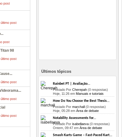
..
Titan 98
Últimos tópicos
ause...
Rainbet PT | Avaliação...
Postado Por
Cherepah
(0 respostas)
Videorama...
Hoje,
11:26
em
Manuais e tutoriais
How Do You Choose the Best Thesis...
Postado Por
marchall
(0 respostas)
ial
Hoje,
05:28
em
Área de debate
Notability Assessments for...
Postado Por
isabellaeva
(0 respostas)
Ontem,
09:47
em
Área de debate
Smash Karts Game – Fast-Paced Kart...