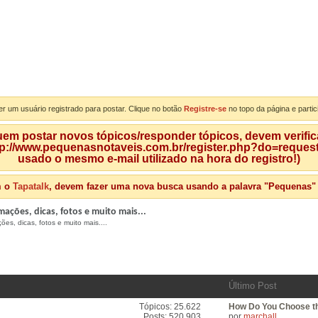
er um usuário registrado para postar. Clique no botão
Registre-se
no topo da página e partic
m postar novos tópicos/responder tópicos, devem verificar
tp://www.pequenasnotaveis.com.br/register.php?do=requeste
usado o mesmo e-mail utilizado na hora do registro!)
m o
Tapatalk
, devem fazer uma nova busca usando a palavra "Pequenas" qu
ações, dicas, fotos e muito mais...
s, dicas, fotos e muito mais....
Último Post
Tópicos: 25.622
How Do You Choose th
Ver
Posts: 520.903
por
marchall