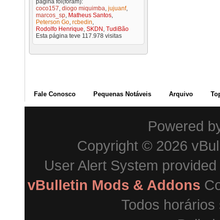
página foi(foram):
coco157
,
diogo miquimba
,
jujuanf
,
marcos_sp
,
Matheus Santos
,
Peterson Go
,
rcbedin
,
Rodolfo Henrique
,
SKDN
,
TudiBão
Esta página teve
117.978
visitas
Fale Conosco
Pequenas Notáveis
Arquivo
To
Powered b
Copyright © 2026 vBulle
User Alert System provided
vBulletin Mods & Addons
Co
Todos horários