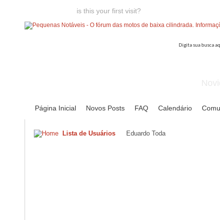
Welcome guest,
is this your first visit?
Click the "Create Account
Novi
Página Inicial
Novos Posts
FAQ
Calendário
Comu
Lista de Usuários
Eduardo Toda