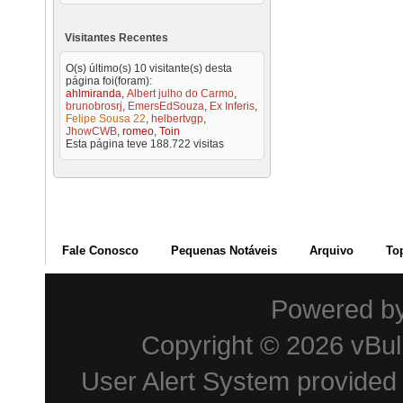
Visitantes Recentes
O(s) último(s) 10 visitante(s) desta
página foi(foram):
ahlmiranda
,
Albert julho do Carmo
,
brunobrosrj
,
EmersEdSouza
,
Ex Inferis
,
Felipe Sousa 22
,
helbertvgp
,
JhowCWB
,
romeo
,
Toin
Esta página teve
188.722
visitas
Fale Conosco
Pequenas Notáveis
Arquivo
To
Powered b
Copyright © 2026 vBulle
User Alert System provided