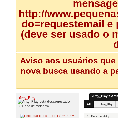
mensagem
http://www.pequena
do=requestemail e 
(deve ser usado o m
d
Aviso aos usuários que 
nova busca usando a pal
Anty_Play's Acti
Anty_Play
All
Anty_Play
Usuário de motoneta
Encontrar
No Recent Activity