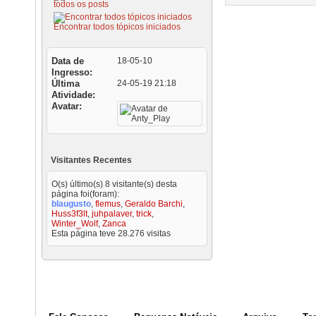
todos os posts
Encontrar todos tópicos iniciados
Data de
18-05-10
Ingresso
Última
24-05-19
21:18
Atividade
Avatar
Visitantes Recentes
O(s) último(s) 8 visitante(s) desta
página foi(foram):
blaugusto
,
flemus
,
Geraldo Barchi
,
Huss3f3lt
,
juhpalaver
,
trick
,
Winter_Wolf
,
Zanca
Esta página teve
28.276
visitas