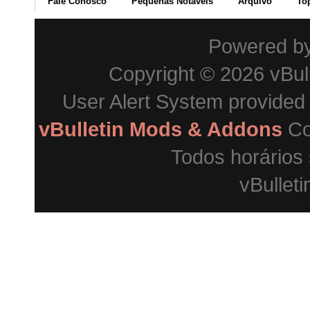
Fale Conosco
Pequenas Notáveis
Arquivo
To
Powered b
Copyright © 2026 vBulle
User Alert System provided
vBulletin Mods & Addons
Co
Todos horários
vBulleti