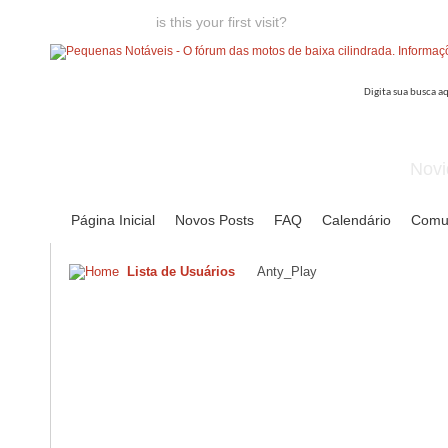
Welcome guest,
is this your first visit?
Click the "Create Account
Novi
Página Inicial
Novos Posts
FAQ
Calendário
Comu
Lista de Usuários
Anty_Play