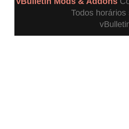
vBulletin Mods & Addons
Co
Todos horários
vBulleti