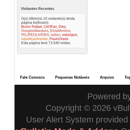
Visitantes Recentes
O(s) último(s) 10 visitante(s) desta
página foi(foram):
Bruno Rafael
,
CkOFan
,
Diey
,
DouglasMarques
,
ElisaMoreira
,
FELIPEOLIVEIRA
,
luilton
,
mdorigon
,
oqueficaolhando
,
PauloGrave
Esta página teve
73.540
visitas
Fale Conosco
Pequenas Notáveis
Arquivo
To
Powered b
Copyright © 2026 vBulle
User Alert System provided