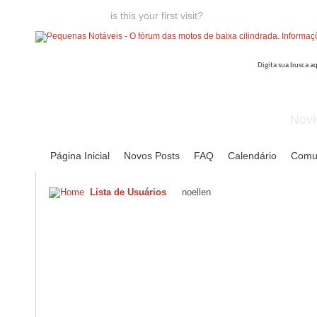
Welcome guest,
is this your first visit?
Click the "Create Account
Novi
Página Inicial
Novos Posts
FAQ
Calendário
Comu
Lista de Usuários
noellen