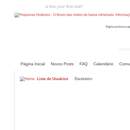
Welcome guest,
is this your first visit?
Click the "Create Account
Novi
Página Inicial
Novos Posts
FAQ
Calendário
Comu
Lista de Usuários
Banduleiro