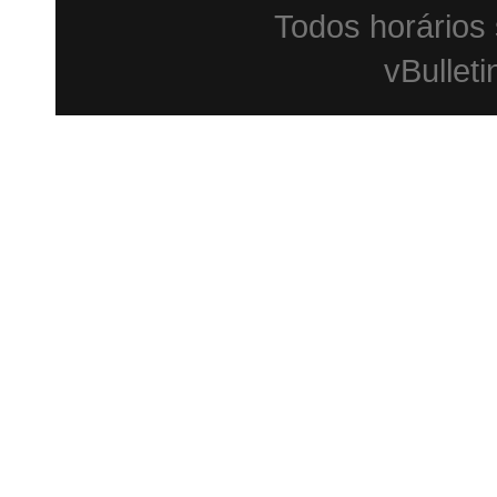
Todos horários
vBulleti