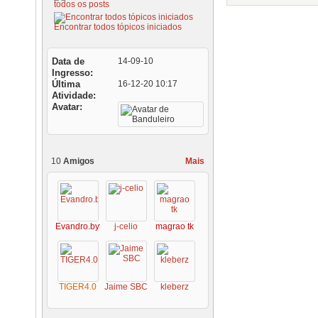
todos os posts
Encontrar todos tópicos iniciados
Data de
14-09-10
Ingresso
Última
16-12-20
10:17
Atividade
Avatar
10
Amigos
Mais
Evandro.byte
j-celio
magrao tk
TIGER4.0
Jaime SBC
kleberz