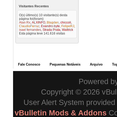
Visitantes Recentes
O(s) último(s) 10 visitante(s) desta
página foi(foram):
Alan Rx
,
ALXINFO
,
Blagden
,
chiccoli
,
ClaudioFerraz
,
Evandro.byte
,
FelipeRJ
,
isael fernandes
,
Strada Prata
,
Waltrick
Esta página teve
141.616
visitas
Fale Conosco
Pequenas Notáveis
Arquivo
To
Powered b
Copyright © 2026 vBulle
User Alert System provided
vBulletin Mods & Addons
Co