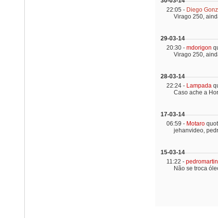
30-03-14
22:05 -
Diego Gon
Virago 250, ainda
29-03-14
20:30 -
mdorigon
q
Virago 250, ainda
28-03-14
22:24 -
Lampada
q
Caso ache a Hori
17-03-14
06:59 -
Motaro
quo
jehanvideo, pedr
15-03-14
11:22 -
pedromartin
Não se troca óle