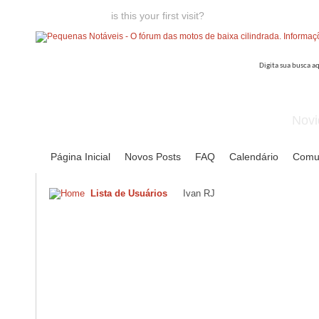
Welcome guest,
is this your first visit?
Click the "Create Account
Novi
Página Inicial
Novos Posts
FAQ
Calendário
Comu
Lista de Usuários
Ivan RJ