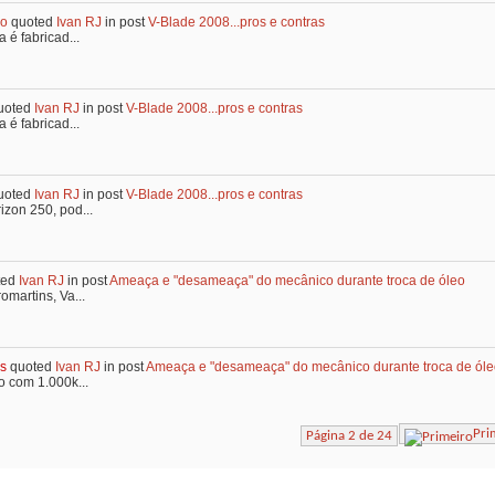
zo
quoted
Ivan RJ
in post
V-Blade 2008...pros e contras
 é fabricad...
uoted
Ivan RJ
in post
V-Blade 2008...pros e contras
 é fabricad...
uoted
Ivan RJ
in post
V-Blade 2008...pros e contras
zon 250, pod...
ted
Ivan RJ
in post
Ameaça e "desameaça" do mecânico durante troca de óleo
omartins, Va...
s
quoted
Ivan RJ
in post
Ameaça e "desameaça" do mecânico durante troca de ól
o com 1.000k...
Pri
Página 2 de 24