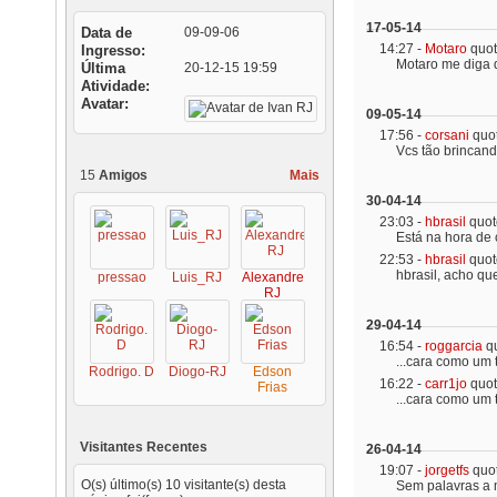
17-05-14
Data de
09-09-06
14:27 -
Motaro
quo
Ingresso
Motaro me diga q
Última
20-12-15
19:59
Atividade
Avatar
09-05-14
17:56 -
corsani
quo
Vcs tão brincand
15
Amigos
Mais
30-04-14
23:03 -
hbrasil
quo
Está na hora de 
22:53 -
hbrasil
quo
hbrasil, acho que
pressao
Luis_RJ
Alexandre
RJ
29-04-14
16:54 -
roggarcia
q
...cara como um 
Rodrigo. D
Diogo-RJ
Edson
16:22 -
carr1jo
quo
Frias
...cara como um 
Visitantes Recentes
26-04-14
19:07 -
jorgetfs
quo
O(s) último(s) 10 visitante(s) desta
Sem palavras a mo