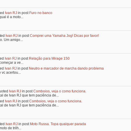
ted
Ivan RJ
in post
Furo no banco
ual é a moto...
ted
Ivan RJ
in post
Comprei uma Yamaha Jog! Dicas por favor!
o. Um amigo...
ted
Ivan RJ
in post
Relação para Mirage 150
começar a ve...
ted
Ivan RJ
in post
Neutro e marcador de marcha dando problema
 vc acertou...
uoted
Ivan RJ
in post
Comboios, veja o como funciona.
tal de Ivan RJ que tem paciência de...
ted
Ivan RJ
in post
Comboios, veja o como funciona.
tal de Ivan RJ que tem paciência de...
ted
Ivan RJ
in post
Moto Russa. Topa qualquer parada
to de trilh...