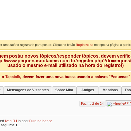
er um usuário registrado para postar. Clique no botão
Registre-se
no topo da página e partic
m postar novos tópicos/responder tópicos, devem verificar
tp://www.pequenasnotaveis.com.br/register.php?do=requeste
usado o mesmo e-mail utilizado na hora do registro!)
m o
Tapatalk
, devem fazer uma nova busca usando a palavra "Pequenas" qu
y
Mensagens de Visitantes
Sobre Mim
Amigos
Mentions
Thr
Pri
Página 2 de 24
ted
Ivan RJ
in post
Furo no banco
seguinte: L...