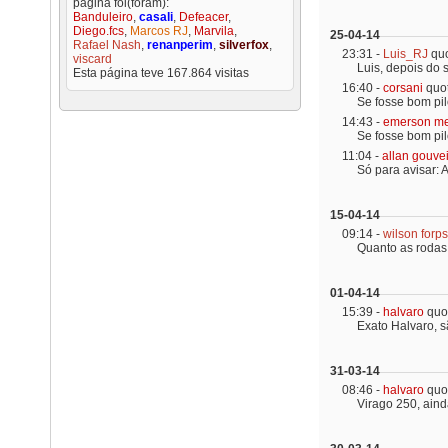
página foi(foram):
Banduleiro
,
casali
,
Defeacer
,
Diego.fcs
,
Marcos RJ
,
Marvila
,
25-04-14
Rafael Nash
,
renanperim
,
silverfox
,
23:31 -
Luis_RJ
qu
viscard
Luis, depois do s
Esta página teve
167.864
visitas
16:40 -
corsani
quo
Se fosse bom pilo
14:43 -
emerson me
Se fosse bom pilo
11:04 -
allan gouve
Só para avisar: A
15-04-14
09:14 -
wilson forps
Quanto as rodas 
01-04-14
15:39 -
halvaro
quo
Exato Halvaro, s
31-03-14
08:46 -
halvaro
quo
Virago 250, ainda