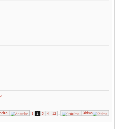
eo
meiro
Último
...
1
2
3
4
12