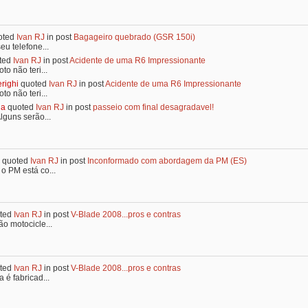
oted
Ivan RJ
in post
Bagageiro quebrado (GSR 150i)
eu telefone...
ted
Ivan RJ
in post
Acidente de uma R6 Impressionante
to não teri...
righi
quoted
Ivan RJ
in post
Acidente de uma R6 Impressionante
to não teri...
ia
quoted
Ivan RJ
in post
passeio com final desagradavel!
lguns serão...
quoted
Ivan RJ
in post
Inconformado com abordagem da PM (ES)
o PM está co...
ted
Ivan RJ
in post
V-Blade 2008...pros e contras
ão motocicle...
ted
Ivan RJ
in post
V-Blade 2008...pros e contras
 é fabricad...