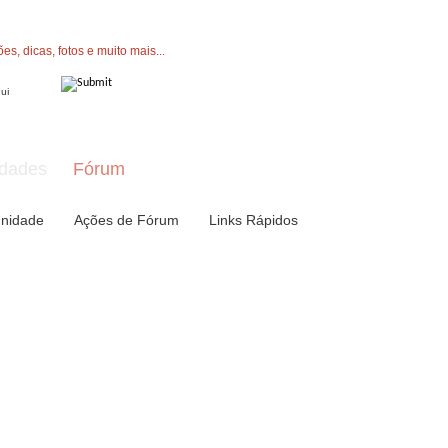
" button now to join.
dades
Fórum
nidade
Ações de Fórum
Links Rápidos