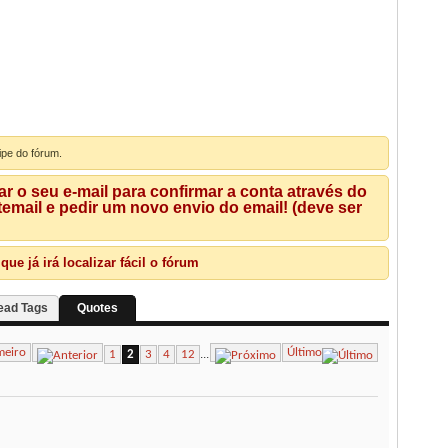
ipe do fórum.
 o seu e-mail para confirmar a conta através do
mail e pedir um novo envio do email! (deve ser
e já irá localizar fácil o fórum
ead Tags
Quotes
meiro
Último
...
1
2
3
4
12