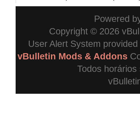
Powered b
Copyright © 2026 vBulle
User Alert System provided
vBulletin Mods & Addons
Co
Todos horários
vBulleti