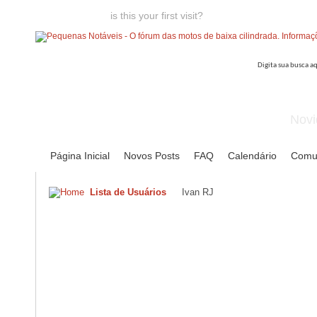
Welcome guest,
is this your first visit?
Click the "Create Account
Novi
Página Inicial
Novos Posts
FAQ
Calendário
Comu
Lista de Usuários
Ivan RJ