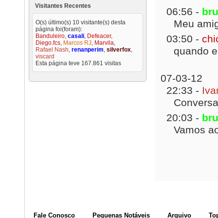
Visitantes Recentes
06:56 -
bru
Meu amigo
O(s) último(s) 10 visitante(s) desta
página foi(foram):
Banduleiro
,
casali
,
Defeacer
,
03:50 -
chi
Diego.fcs
,
Marcos RJ
,
Marvila
,
quando e
Rafael Nash
,
renanperim
,
silverfox
,
viscard
Esta página teve
167.861
visitas
07-03-12
22:33 -
Iva
Conversa 
20:03 -
bru
Vamos ao 
Fale Conosco
Pequenas Notáveis
Arquivo
To