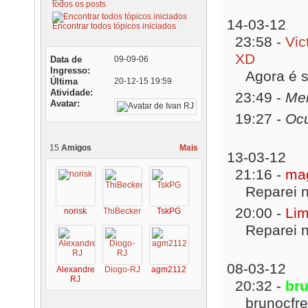
todos os posts
14-03-12
Encontrar todos tópicos iniciados
23:58 -
Vic
XD
Data de
09-09-06
Ingresso
Agora é s
Última
20-12-15
19:59
Atividade
23:49 -
Me
Avatar
19:27 -
Ocu
15
Amigos
Mais
13-03-12
21:16 -
mag
Reparei n
20:00 -
Lim
norisk
ThiBecker
TskPG
Reparei n
08-03-12
Alexandre
Diogo-RJ
agm2112
RJ
20:32 -
bru
brunocfrei