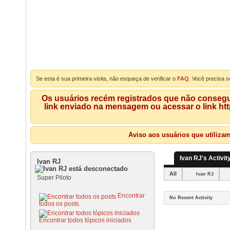
Se esta é sua primeira visita, não esqueça de verificar o
FAQ
. Você precisa s
Os usuários recém registrados que não consegue
link enviado na mensagem ou acessar o link ht
Aviso aos usuários que utiliza
Ivan RJ's Activit
Ivan RJ
All
Ivan RJ
Super Piloto
Encontrar
No Recent Activity
todos os posts
Encontrar todos tópicos iniciados