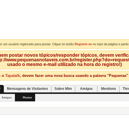
er um usuário registrado para postar. Clique no botão
Registre-se
no topo da página e partic
m postar novos tópicos/responder tópicos, devem verificar
tp://www.pequenasnotaveis.com.br/register.php?do=requeste
usado o mesmo e-mail utilizado na hora do registro!)
m o
Tapatalk
, devem fazer uma nova busca usando a palavra "Pequenas" qu
y
Mensagens de Visitantes
Sobre Mim
Amigos
Mentions
Thr
Amigos
Photos