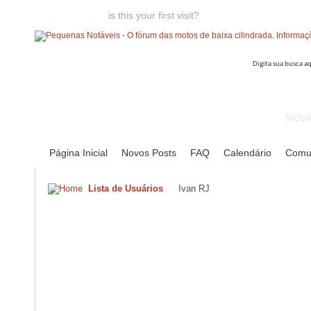
Welcome guest,
is this your first visit?
Click the "Create Account
Novi
Página Inicial
Novos Posts
FAQ
Calendário
Comu
Lista de Usuários
Ivan RJ