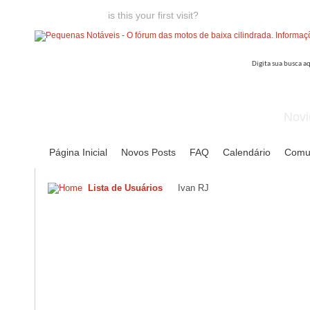
Welcome guest,
is this your first visit?
Click the "Create Account
Novi
Página Inicial
Novos Posts
FAQ
Calendário
Comu
Lista de Usuários
Ivan RJ