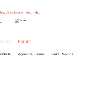
" button now to join.
dades
Fórum
nidade
Ações de Fórum
Links Rápidos