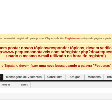
er um usuário registrado para postar. Clique no botão
Registre-se
no topo da página e partic
m postar novos tópicos/responder tópicos, devem verificar
tp://www.pequenasnotaveis.com.br/register.php?do=requeste
usado o mesmo e-mail utilizado na hora do registro!)
m o
Tapatalk
, devem fazer uma nova busca usando a palavra "Pequenas" qu
y
Mensagens de Visitantes
Sobre Mim
Amigos
Mentions
Thr
Amigos
Photos