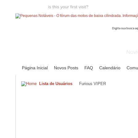
Welcome guest,
is this your first visit?
Click the "Create Account
Novi
Página Inicial
Novos Posts
FAQ
Calendário
Comu
Lista de Usuários
Furious VIPER