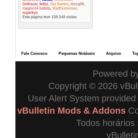
Defeacer
,
fellpz
,
Gui Santos
,
leecg88
,
magno34 batista
,
Marthiusreivax
,
superkyo
Esta página teve
108.548
visitas
Fale Conosco
Pequenas Notáveis
Arquivo
To
Powered b
Copyright © 2026 vBulle
User Alert System provided
vBulletin Mods & Addons
Co
Todos horários
vBulleti