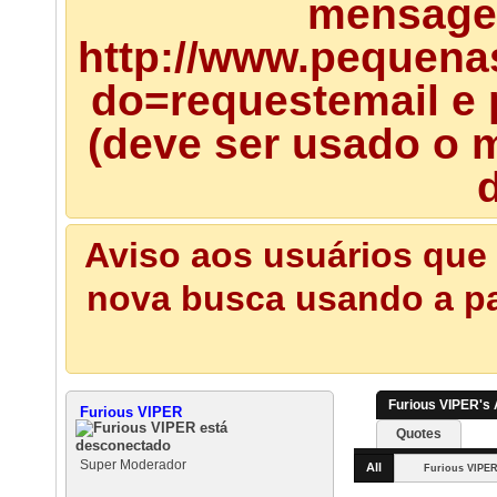
mensagem
http://www.pequena
do=requestemail e 
(deve ser usado o m
d
Aviso aos usuários que 
nova busca usando a pal
Furious VIPER's 
Furious VIPER
Quotes
Super Moderador
All
Furious VIPE