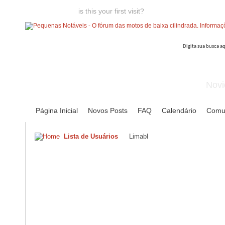
Welcome guest,
is this your first visit?
Click the "Create Account
Novi
Página Inicial
Novos Posts
FAQ
Calendário
Comu
Lista de Usuários
Limabl