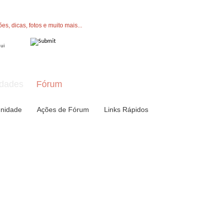
" button now to join.
dades
Fórum
nidade
Ações de Fórum
Links Rápidos