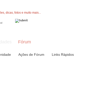
" button now to join.
dades
Fórum
nidade
Ações de Fórum
Links Rápidos