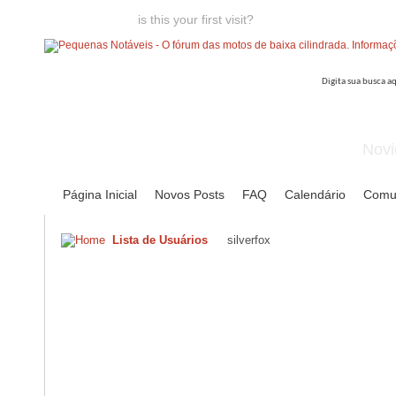
Welcome guest,
is this your first visit?
Click the "Create Account
Novi
Página Inicial
Novos Posts
FAQ
Calendário
Comu
Lista de Usuários
silverfox