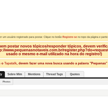
er um usuário registrado para postar. Clique no botão
Registre-se
no topo da página e partic
m postar novos tópicos/responder tópicos, devem verificar
tp://www.pequenasnotaveis.com.br/register.php?do=requeste
usado o mesmo e-mail utilizado na hora do registro!)
m o
Tapatalk
, devem fazer uma nova busca usando a palavra "Pequenas" qu
ty
Sobre Mim
Mentions
Thread Tags
Quotes
Photos