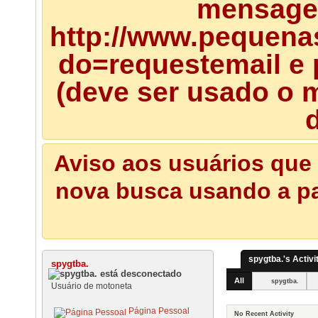
mensagem
http://www.pequena
do=requestemail e 
(deve ser usado o m
d
Aviso aos usuários que 
nova busca usando a pal
spygtba.'s Activi
spygtba.
All
spygtba.
Usuário de motoneta
Página Pessoal
No Recent Activity