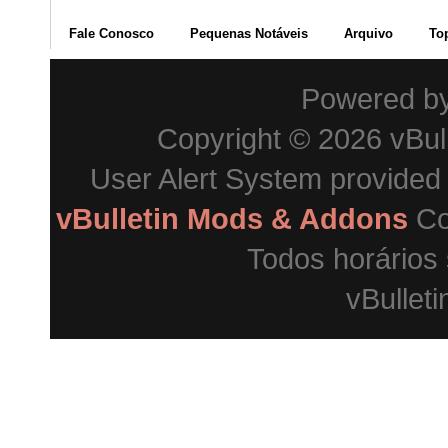
Fale Conosco
Pequenas Notáveis
Arquivo
To
Powered b
Copyright © 2026 vBulle
User Alert System provided
vBulletin Mods & Addons
Co
Todos horários
vBulleti