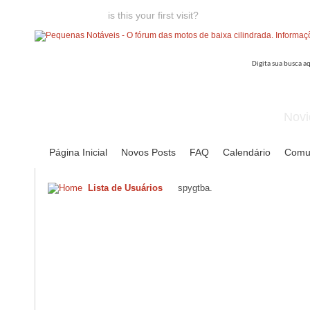
Welcome guest,
is this your first visit?
Click the "Create Account
Novi
Página Inicial
Novos Posts
FAQ
Calendário
Comu
Lista de Usuários
spygtba.