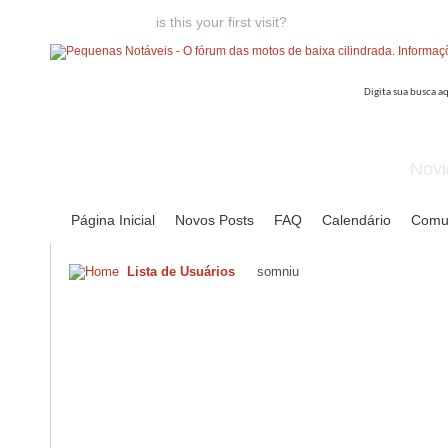
Welcome guest,
is this your first visit?
Click the "Create Account
Novi
Página Inicial
Novos Posts
FAQ
Calendário
Comu
Lista de Usuários
somniu