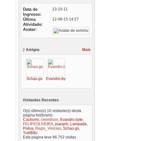
Data de
13-10-11
Ingresso
Última
12-08-15
14:27
Atividade
Avatar
2
Amigos
Mais
Schao.gs
Evandro.byte
Visitantes Recentes
O(s) último(s) 10 visitante(s) desta
página foi(foram):
Cachorro
,
cleimilson
,
Evandro.byte
,
FELIPEOLIVEIRA
,
joaoprb
,
Lampada
,
Psilva
,
Regis_Vinicius
,
Schao.gs
,
TudiBão
Esta página teve
86.752
visitas