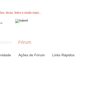
" button now to join.
dades
Fórum
nidade
Ações de Fórum
Links Rápidos