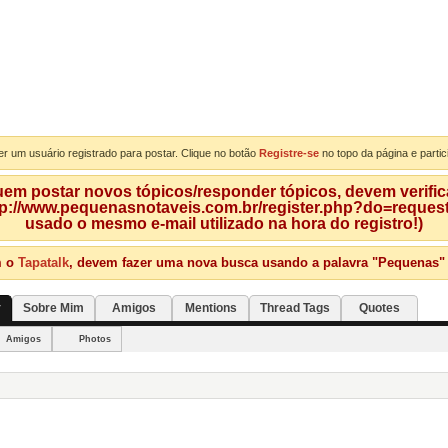
er um usuário registrado para postar. Clique no botão
Registre-se
no topo da página e partic
m postar novos tópicos/responder tópicos, devem verificar
tp://www.pequenasnotaveis.com.br/register.php?do=requeste
usado o mesmo e-mail utilizado na hora do registro!)
m o
Tapatalk
, devem fazer uma nova busca usando a palavra "Pequenas" qu
y
Sobre Mim
Amigos
Mentions
Thread Tags
Quotes
Amigos
Photos