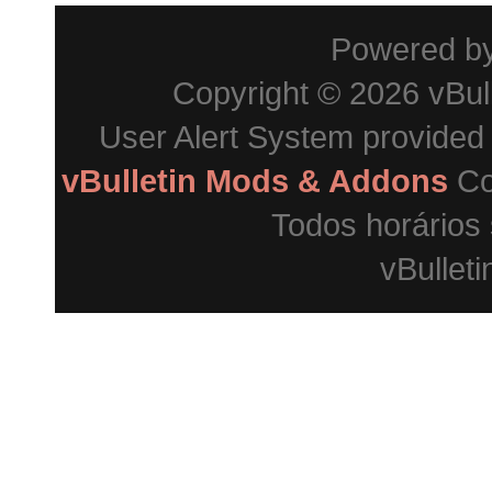
Powered b
Copyright © 2026 vBulle
User Alert System provided
vBulletin Mods & Addons
Co
Todos horários
vBulleti