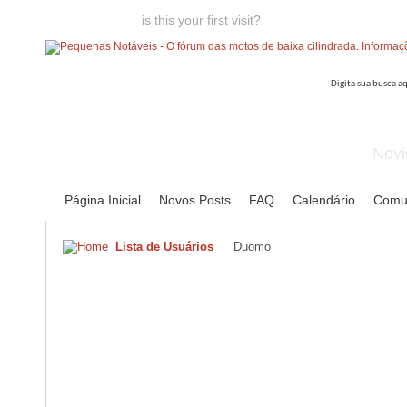
Welcome guest,
is this your first visit?
Click the "Create Account
Novi
Página Inicial
Novos Posts
FAQ
Calendário
Comu
Lista de Usuários
Duomo