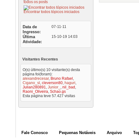
todos os posts
Encontrar todos tópicos iniciados
Data de
07-11-11
Ingresso
Última
15-10-19
14:03
Atividade
Visitantes Recentes
O(s) último(s) 10 visitante(s) desta
página foi(foram):
alexandrecesar
,
Bruno Rafael
,
Cigano_sl
,
cleverson80
,
haguri
,
Julian280891
,
Junior_
,
nil_bad
,
Raoni_Oliveira
,
Schao.gs
Esta página teve
57.427
visitas
Fale Conosco
Pequenas Notáveis
Arquivo
To