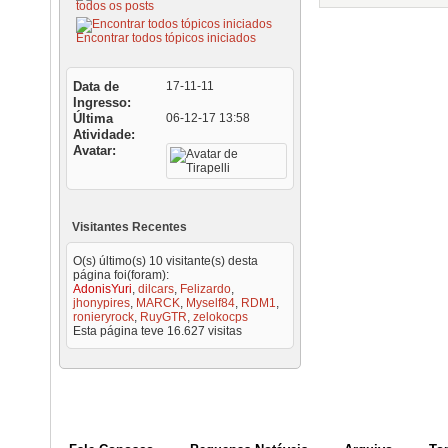
todos os posts
Encontrar todos tópicos iniciados
Data de
17-11-11
Ingresso
Última
06-12-17
13:58
Atividade
Avatar
Visitantes Recentes
O(s) último(s) 10 visitante(s) desta
página foi(foram):
AdonisYuri
,
dilcars
,
Felizardo
,
jhonypires
,
MARCK
,
Myself84
,
RDM1
,
ronieryrock
,
RuyGTR
,
zelokocps
Esta página teve
16.627
visitas