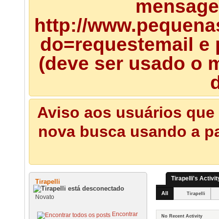
mensagem
http://www.pequena
do=requestemail e 
(deve ser usado o m
d
Aviso aos usuários que 
nova busca usando a pal
Tirapelli's Activit
Tirapelli
All
Tirapelli
Novato
Encontrar
No Recent Activity