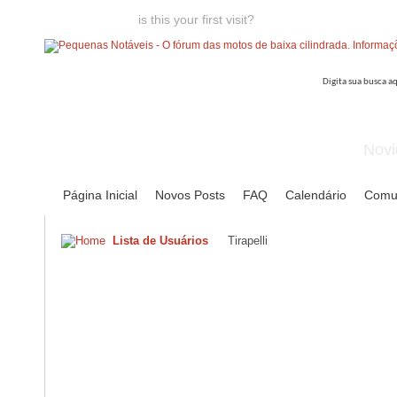
Welcome guest,
is this your first visit?
Click the "Create Account
Novi
Página Inicial
Novos Posts
FAQ
Calendário
Comu
Lista de Usuários
Tirapelli