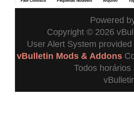
Fale Conosco
Pequenas Notáveis
Arquivo
To
Powered b
Copyright © 2026 vBulle
User Alert System provided
vBulletin Mods & Addons
Co
Todos horários
vBulleti