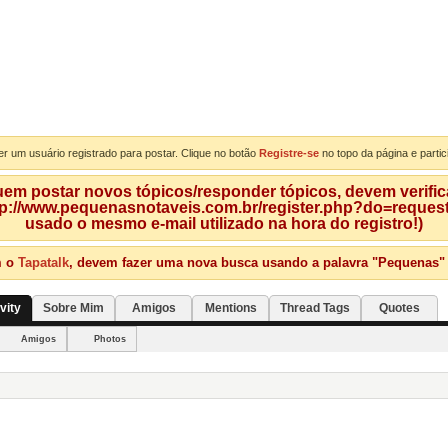
er um usuário registrado para postar. Clique no botão
Registre-se
no topo da página e partic
m postar novos tópicos/responder tópicos, devem verificar
tp://www.pequenasnotaveis.com.br/register.php?do=requeste
usado o mesmo e-mail utilizado na hora do registro!)
m o
Tapatalk
, devem fazer uma nova busca usando a palavra "Pequenas" qu
vity
Sobre Mim
Amigos
Mentions
Thread Tags
Quotes
Amigos
Photos