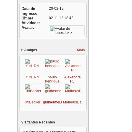
Data de
20-02-12
Ingresso
Última
02-11-12
18:42
Atividade
Avatar
8
Amigos
Mais
Yuri_RN
paulo
Alexandre
henrique
RJ
ThiBecker
guilhermeDF
MatheusDalmas
Visitantes Recentes