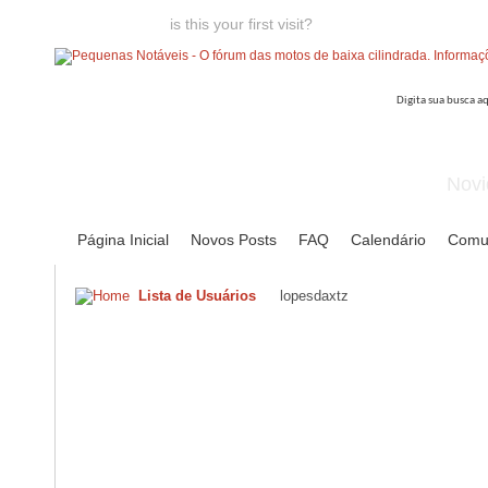
Welcome guest,
is this your first visit?
Click the "Create Account
Novi
Página Inicial
Novos Posts
FAQ
Calendário
Comu
Lista de Usuários
lopesdaxtz