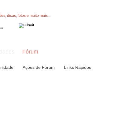
" button now to join.
dades
Fórum
nidade
Ações de Fórum
Links Rápidos