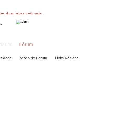
" button now to join.
dades
Fórum
nidade
Ações de Fórum
Links Rápidos