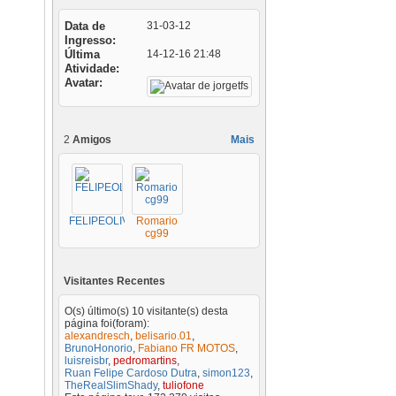
Data de
31-03-12
Ingresso
Última
14-12-16
21:48
Atividade
Avatar
2
Amigos
Mais
FELIPEOLIVEIRA
Romario
cg99
Visitantes Recentes
O(s) último(s) 10 visitante(s) desta
página foi(foram):
alexandresch
,
belisario.01
,
BrunoHonorio
,
Fabiano FR MOTOS
,
luisreisbr
,
pedromartins
,
Ruan Felipe Cardoso Dutra
,
simon123
,
TheRealSlimShady
,
tuliofone