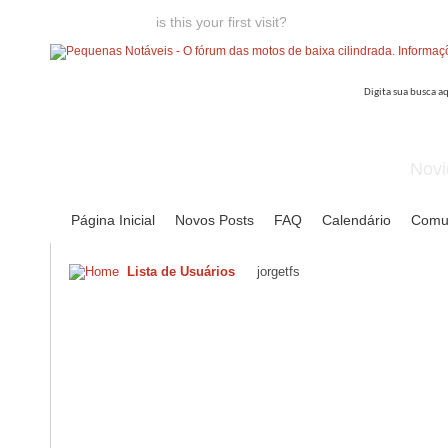
Welcome guest,
is this your first visit?
Click the "Create Account
Novi
Página Inicial
Novos Posts
FAQ
Calendário
Comu
Lista de Usuários
jorgetfs