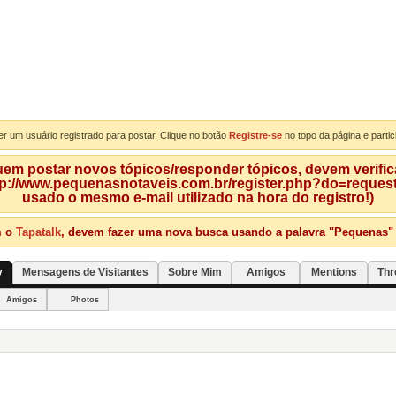
er um usuário registrado para postar. Clique no botão
Registre-se
no topo da página e partic
m postar novos tópicos/responder tópicos, devem verificar
tp://www.pequenasnotaveis.com.br/register.php?do=requeste
usado o mesmo e-mail utilizado na hora do registro!)
m o
Tapatalk
, devem fazer uma nova busca usando a palavra "Pequenas" qu
y
Mensagens de Visitantes
Sobre Mim
Amigos
Mentions
Thr
Amigos
Photos