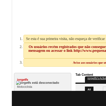
Se esta é sua primeira visita, não esqueça de verificar
Os usuários recém registrados que não conseguem
mensagem ou acessar o link http://www.pequenas
Aviso aos usuários que u
Tab Content
jorgetfs's Activ
jorgetfs
Motociclista
All
New Activity (
)
Encontrar todos os posts