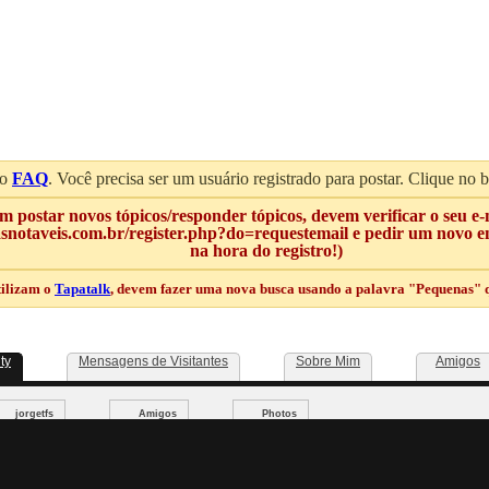
 o
FAQ
. Você precisa ser um usuário registrado para postar. Clique no 
 postar novos tópicos/responder tópicos, devem verificar o seu e-
notaveis.com.br/register.php?do=requestemail e pedir um novo env
na hora do registro!)
tilizam o
Tapatalk
, devem fazer uma nova busca usando a palavra "Pequenas" qu
ity
Mensagens de Visitantes
Sobre Mim
Amigos
jorgetfs
Amigos
Photos