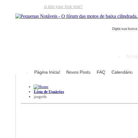
Welcome guest,
is this your first visit?
Click the "Create Account" but
Novi
Página Inicial
Novos Posts
FAQ
Calendário
Lista de Usuários
jorgetfs