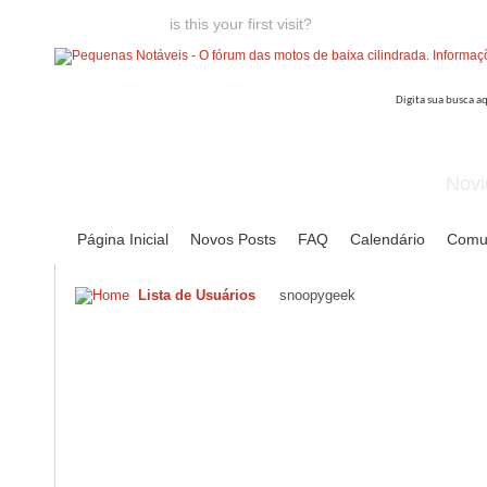
Welcome guest,
is this your first visit?
Click the "Create Account
Novi
Página Inicial
Novos Posts
FAQ
Calendário
Comu
Lista de Usuários
snoopygeek