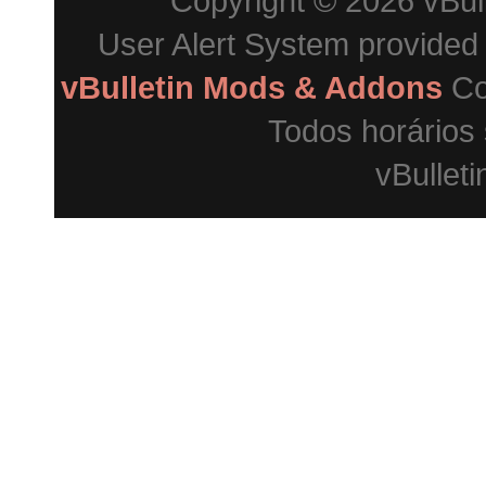
Copyright © 2026 vBulle
User Alert System provided
vBulletin Mods & Addons
Co
Todos horários
vBulleti