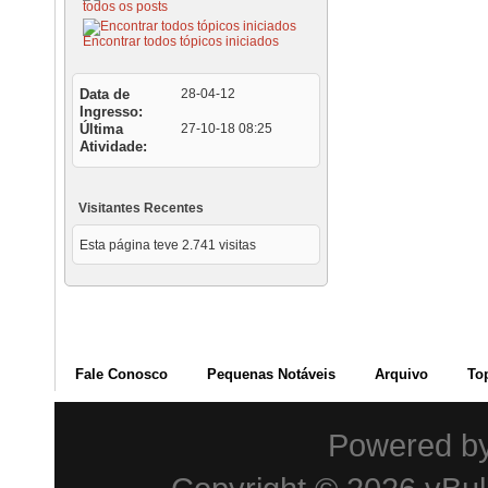
todos os posts
Encontrar todos tópicos iniciados
Data de
28-04-12
Ingresso
Última
27-10-18
08:25
Atividade
Visitantes Recentes
Esta página teve
2.741
visitas
Fale Conosco
Pequenas Notáveis
Arquivo
To
Powered b