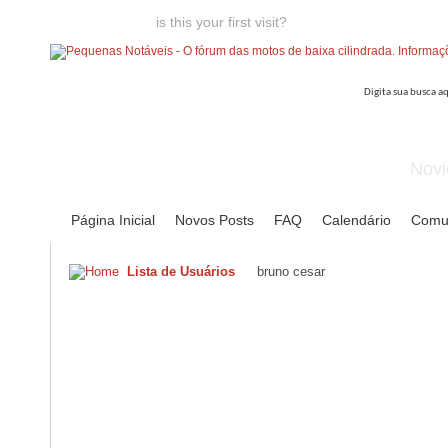
Welcome guest,
is this your first visit?
Click the "Create Account
Novi
Página Inicial
Novos Posts
FAQ
Calendário
Comu
Lista de Usuários
bruno cesar