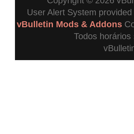
Copyright © 2026 vBulle
User Alert System provided
vBulletin Mods & Addons
Co
Todos horários
vBulleti