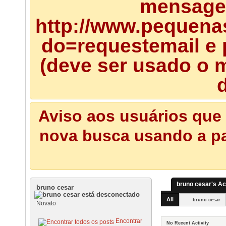
mensagem
http://www.pequena
do=requestemail e 
(deve ser usado o m
d
Aviso aos usuários que 
nova busca usando a pal
bruno cesar's Act
bruno cesar
All
bruno cesar
Novato
Encontrar
No Recent Activity