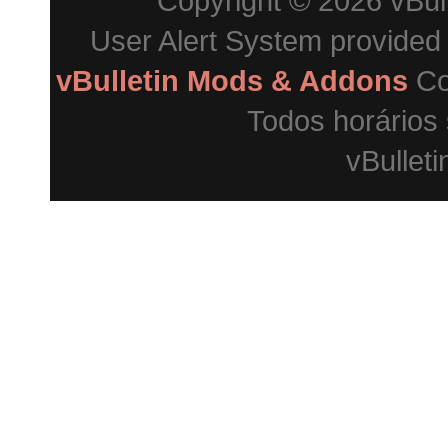
Copyright © 2026 vBulle
User Alert System provided
vBulletin Mods & Addons
Co
Todos horários
vBulleti