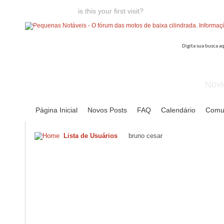
Welcome guest,
is this your first visit?
Click the "Create Account
Novi
Página Inicial
Novos Posts
FAQ
Calendário
Comu
Lista de Usuários
bruno cesar