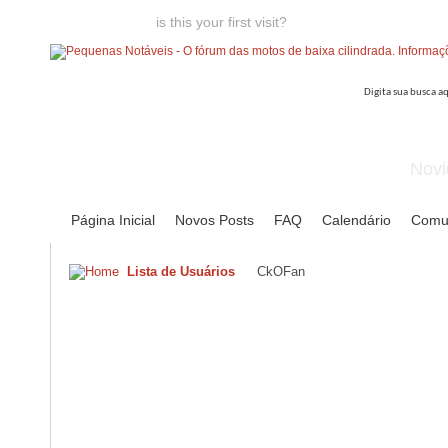
Welcome guest,
is this your first visit?
Click the "Create Account
Novi
Página Inicial
Novos Posts
FAQ
Calendário
Comu
Lista de Usuários
CkOFan