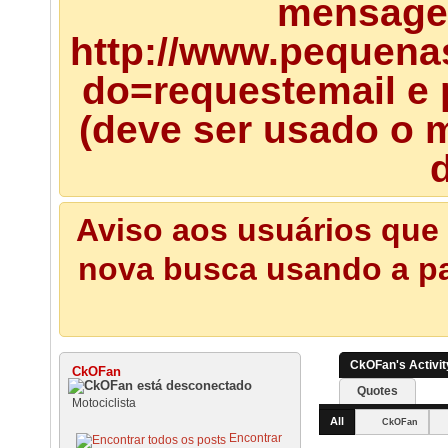
mensagem
http://www.pequena
do=requestemail e 
(deve ser usado o m
d
Aviso aos usuários que 
nova busca usando a pal
CkOFan's Activit
CkOFan
Quotes
Motociclista
All
CkOFan
Encontrar