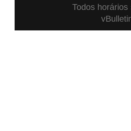
Todos horários
vBulleti