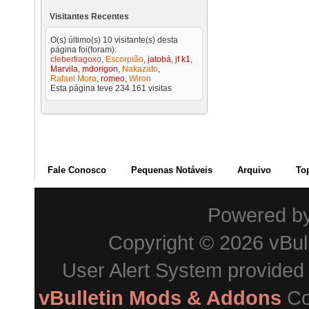
Visitantes Recentes
O(s) último(s) 10 visitante(s) desta
página foi(foram):
clebertiagoxo
,
Escorpião
,
jatobá
,
jf k1
,
Marvila
,
mdorigon
,
Nakazato
,
Rafael Mora
,
romeo
,
Wiron
Esta página teve
234.161
visitas
Fale Conosco
Pequenas Notáveis
Arquivo
To
Powered b
Copyright © 2026 vBulle
User Alert System provided
vBulletin Mods & Addons
Co