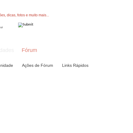
" button now to join.
dades
Fórum
nidade
Ações de Fórum
Links Rápidos