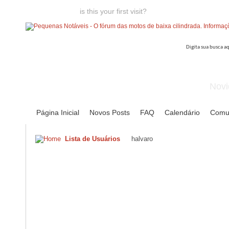
Welcome guest,
is this your first visit?
Click the "Create Account
Novi
Página Inicial
Novos Posts
FAQ
Calendário
Comu
Lista de Usuários
halvaro