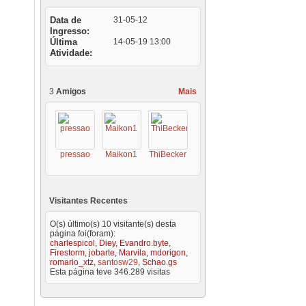
Data de
31-05-12
Ingresso
Última
14-05-19
13:00
Atividade
3
Amigos
Mais
pressao
Maikon1
ThiBecker
Visitantes Recentes
O(s) último(s) 10 visitante(s) desta
página foi(foram):
charlespicol
,
Diey
,
Evandro.byte
,
Firestorm
,
jobarte
,
Marvila
,
mdorigon
,
romario_xtz
,
santosw29
,
Schao.gs
Esta página teve
346.289
visitas