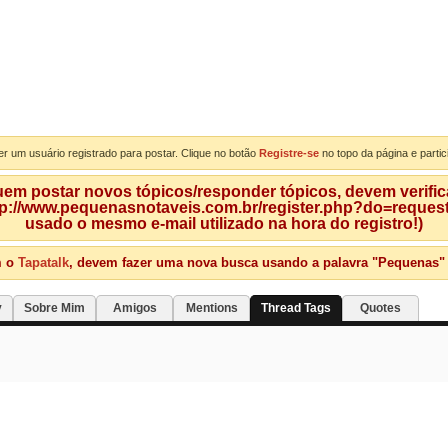
er um usuário registrado para postar. Clique no botão
Registre-se
no topo da página e partic
m postar novos tópicos/responder tópicos, devem verificar
tp://www.pequenasnotaveis.com.br/register.php?do=requeste
usado o mesmo e-mail utilizado na hora do registro!)
m o
Tapatalk
, devem fazer uma nova busca usando a palavra "Pequenas" qu
y
Sobre Mim
Amigos
Mentions
Thread Tags
Quotes