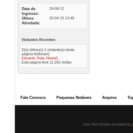
Data de
29-08-12
Ingresso
Última
20-04-15
13:49
Atividade
Visitantes Recentes
O(s) último(s) 2 visitante(s) desta
página foi(foram):
Eduardo Toda
,
NiveaC
Esta página teve
11.262
visitas
Fale Conosco
Pequenas Notáveis
Arquivo
To
User Alert System provided by