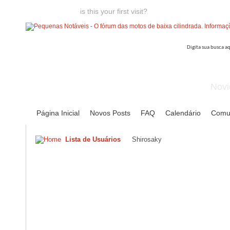
Welcome guest,
is this your first visit?
Click the "Create Account
Novi
Página Inicial
Novos Posts
FAQ
Calendário
Comu
Lista de Usuários
Shirosaky