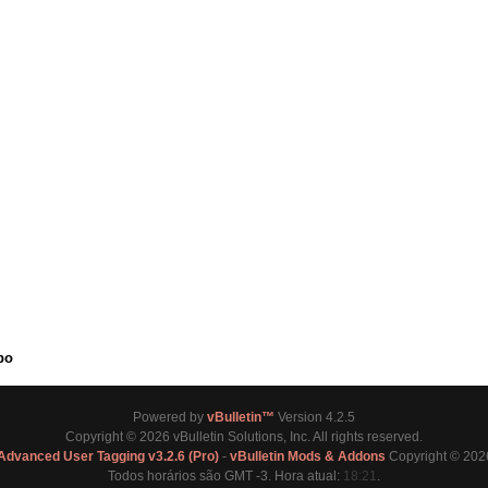
po
Powered by
vBulletin™
Version 4.2.5
Copyright © 2026 vBulletin Solutions, Inc. All rights reserved.
Advanced User Tagging v3.2.6 (Pro)
-
vBulletin Mods & Addons
Copyright © 202
Todos horários são GMT -3. Hora atual:
18:21
.