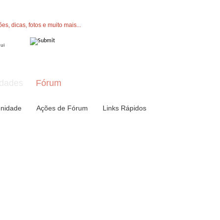
" button now to join.
dades
Fórum
nidade
Ações de Fórum
Links Rápidos