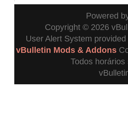
Powered b
Copyright © 2026 vBulle
User Alert System provided
vBulletin Mods & Addons
Co
Todos horários
vBulleti