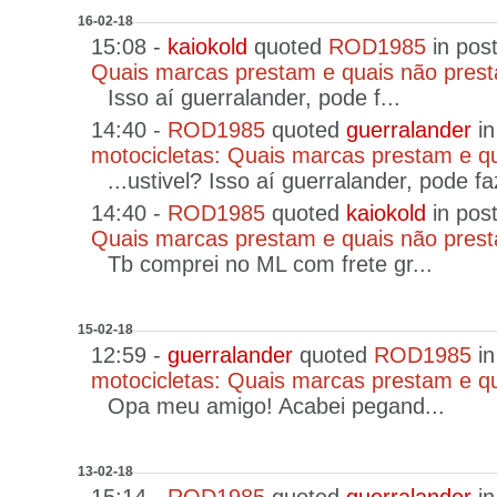
16-02-18
15:08 -
kaiokold
quoted
ROD1985
in pos
Quais marcas prestam e quais não pres
Isso aí guerralander, pode f...
14:40 -
ROD1985
quoted
guerralander
in
motocicletas: Quais marcas prestam e q
...ustivel? Isso aí guerralander, pode fa
14:40 -
ROD1985
quoted
kaiokold
in pos
Quais marcas prestam e quais não pres
Tb comprei no ML com frete gr...
15-02-18
12:59 -
guerralander
quoted
ROD1985
in
motocicletas: Quais marcas prestam e q
Opa meu amigo! Acabei pegand...
13-02-18