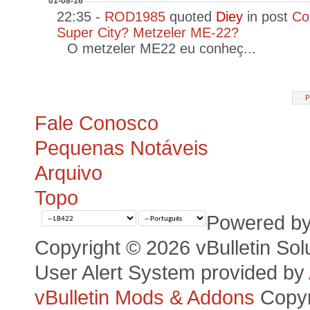
01-08-16
22:35 -
ROD1985
quoted
Diey
in post
Co
Super City? Metzeler ME-22?
O metzeler ME22 eu conheç...
P
Fale Conosco
Pequenas Notáveis
Arquivo
Topo
Powered b
Copyright © 2026 vBulletin Solut
User Alert System provided by
vBulletin Mods & Addons
Copyr