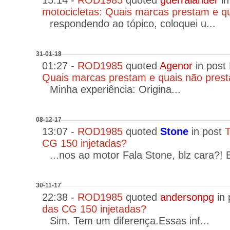
15:14 -
ROD1985
quoted
guerralander
in
motocicletas: Quais marcas prestam e q
respondendo ao tópico, coloquei u...
31-01-18
01:27 -
ROD1985
quoted
Agenor
in post
Quais marcas prestam e quais não pres
Minha experiência: Origina...
08-12-17
13:07 -
ROD1985
quoted
Stone
in post
T
CG 150 injetadas?
...nos ao motor Fala Stone, blz cara?! E
30-11-17
22:38 -
ROD1985
quoted
andersonpg
in 
das CG 150 injetadas?
Sim. Tem um diferença.Essas inf...