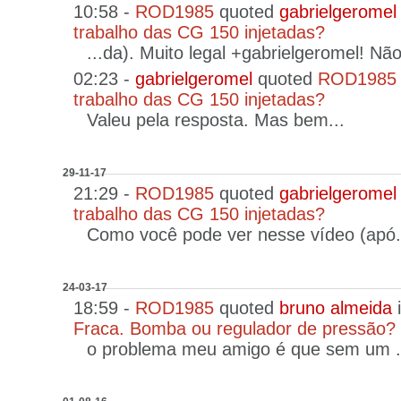
10:58 -
ROD1985
quoted
gabrielgeromel
trabalho das CG 150 injetadas?
...da). Muito legal +gabrielgeromel! Não 
02:23 -
gabrielgeromel
quoted
ROD1985
trabalho das CG 150 injetadas?
Valeu pela resposta. Mas bem...
29-11-17
21:29 -
ROD1985
quoted
gabrielgeromel
trabalho das CG 150 injetadas?
Como você pode ver nesse vídeo (apó.
24-03-17
18:59 -
ROD1985
quoted
bruno almeida
Fraca. Bomba ou regulador de pressão?
o problema meu amigo é que sem um .