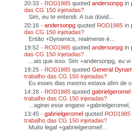
20:33 -
ROD1985
quoted
andersonpg
in 
das CG 150 injetadas?
Sim, eu te entendi. A tua dúvid...
20:16 -
andersonpg
quoted
ROD1985
in 
das CG 150 injetadas?
Então +Dynamics, realmente é...
19:52 -
ROD1985
quoted
andersonpg
in 
das CG 150 injetadas?
...ais que isso. Sim +andersonpg, eu vi
19:25 -
ROD1985
quoted
General Dynam
trabalho das CG 150 injetadas?
Eu esses dias mesmo estava afim de co
14:28 -
ROD1985
quoted
gabrielgeromel
trabalho das CG 150 injetadas?
...aginei esse engano +gabrielgeromel, 
13:45 -
gabrielgeromel
quoted
ROD1985
trabalho das CG 150 injetadas?
Muito legal +gabrielgeromel!...