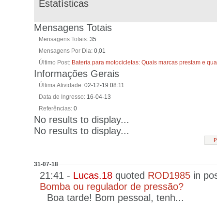
Estatísticas
Mensagens Totais
Mensagens Totais
35
Mensagens Por Dia
0,01
Último Post
Bateria para motocicletas: Quais marcas prestam e qu
Informações Gerais
Última Atividade
02-12-19
08:11
Data de Ingresso
16-04-13
Referências
0
No results to display...
No results to display...
P
31-07-18
21:41 -
Lucas.18
quoted
ROD1985
in po
Bomba ou regulador de pressão?
Boa tarde! Bom pessoal, tenh...