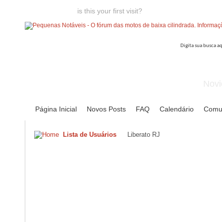
Welcome guest,
is this your first visit?
Click the "Create Account
Novi
Página Inicial
Novos Posts
FAQ
Calendário
Comu
Lista de Usuários
Liberato RJ