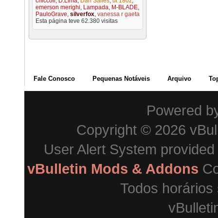
chiccoli
,
D.Lima
,
Dan Salles
,
dt 180z
,
emerson merighi
,
Lampada
,
M-BLADE
,
PauloGrave
,
silverfox
,
vanessa r gaeta
Esta página teve
62.380
visitas
Fale Conosco
Pequenas Notáveis
Arquivo
To
Powered b
Copyright © 2026 vBulle
User Alert System provided
vBulletin Mods & Addons
Co
Todos horários
vBulleti