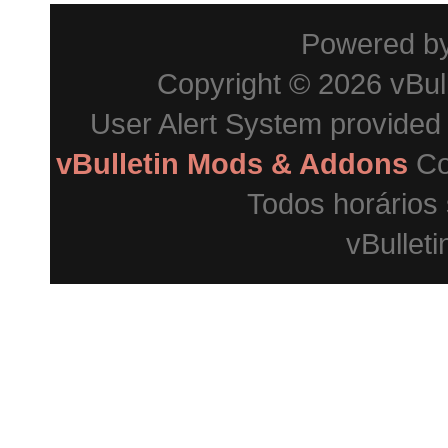
Powered b
Copyright © 2026 vBulle
User Alert System provided
vBulletin Mods & Addons
Co
Todos horários
vBulleti