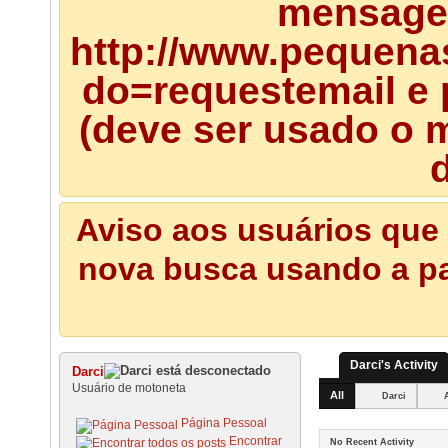
mensagem
http://www.pequena
do=requestemail e 
(deve ser usado o m
d
Aviso aos usuários que 
nova busca usando a pal
Darci's Activity
Darci
Usuário de motoneta
All
Darci
Página Pessoal
Encontrar
No Recent Activity