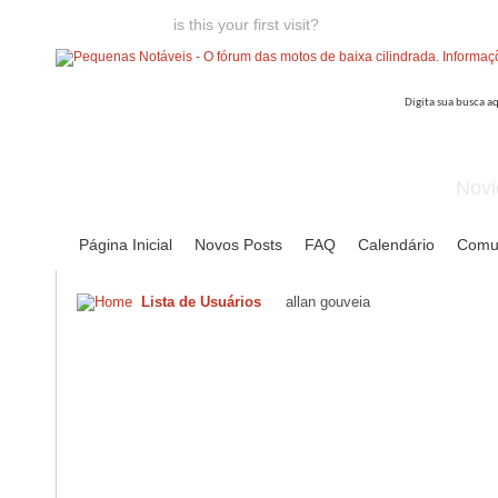
Welcome guest,
is this your first visit?
Click the "Create Account
Novi
Página Inicial
Novos Posts
FAQ
Calendário
Comu
Lista de Usuários
allan gouveia