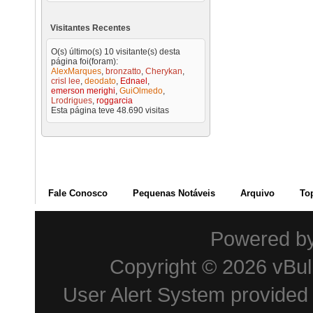
Visitantes Recentes
O(s) último(s) 10 visitante(s) desta
página foi(foram):
AlexMarques
,
bronzatto
,
Cherykan
,
crisl lee
,
deodato
,
Ednael
,
emerson merighi
,
GuiOlmedo
,
Lrodrigues
,
roggarcia
Esta página teve
48.690
visitas
Fale Conosco
Pequenas Notáveis
Arquivo
To
Powered b
Copyright © 2026 vBulle
User Alert System provided