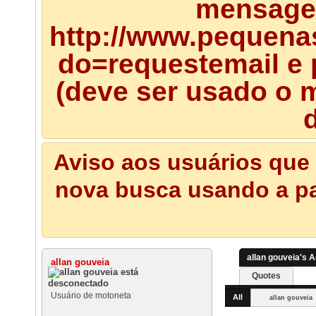
mensagem
http://www.pequena
do=requestemail e 
(deve ser usado o m
d
Aviso aos usuários que 
nova busca usando a pal
allan gouveia's A
allan gouveia
Quotes
Usuário de motoneta
All
allan gouveia