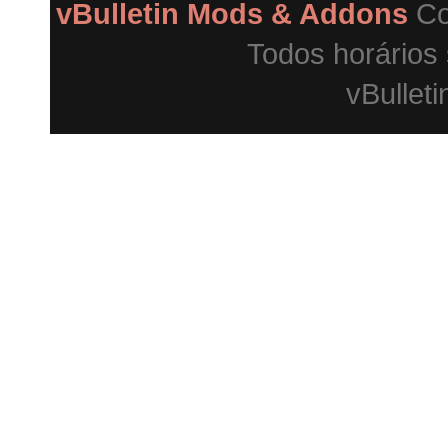
vBulletin Mods & Addons
Co
Todos horários
vBulleti