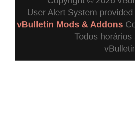
Copyright © 2026 vBulle
User Alert System provided
vBulletin Mods & Addons
Co
Todos horários
vBulleti