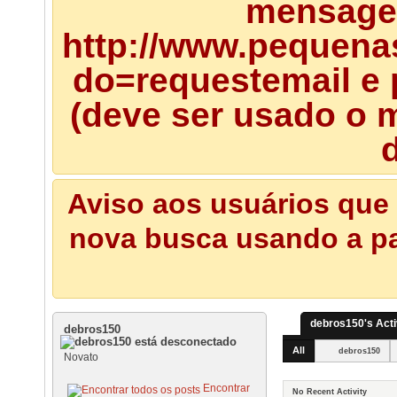
mensagem
http://www.pequena
do=requestemail e 
(deve ser usado o m
d
Aviso aos usuários que 
nova busca usando a pal
debros150's Acti
debros150
All
debros150
Novato
Encontrar
No Recent Activity