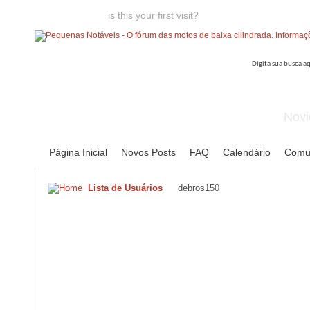
Welcome guest,
is this your first visit?
Click the "Create Account
Novi
Página Inicial
Novos Posts
FAQ
Calendário
Comu
Lista de Usuários
debros150