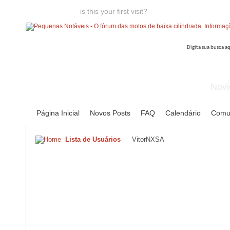
Welcome guest,
is this your first visit?
Click the "Create Account
Novi
Página Inicial
Novos Posts
FAQ
Calendário
Comu
Lista de Usuários
VitorNXSA