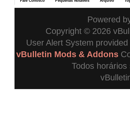
Fale Conosco
Pequenas Notáveis
Arquivo
To
Powered b
Copyright © 2026 vBulle
User Alert System provided
vBulletin Mods & Addons
Co
Todos horários
vBulleti