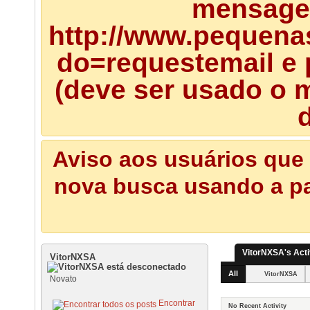
mensagem
http://www.pequena
do=requestemail e 
(deve ser usado o m
d
Aviso aos usuários que 
nova busca usando a pal
VitorNXSA's Acti
VitorNXSA
All
VitorNXSA
Novato
Encontrar
No Recent Activity