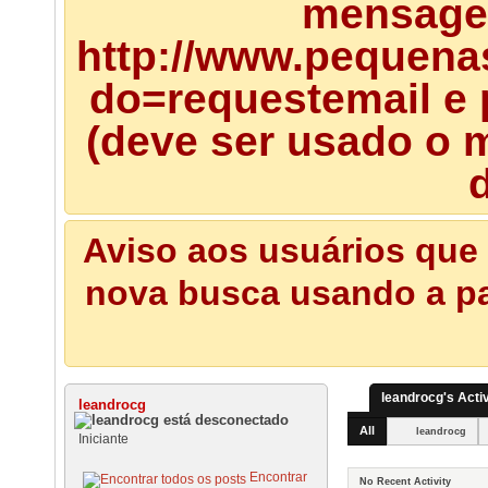
mensagem
http://www.pequena
do=requestemail e 
(deve ser usado o m
d
Aviso aos usuários que 
nova busca usando a pal
leandrocg's Activ
leandrocg
All
leandrocg
Iniciante
Encontrar
No Recent Activity