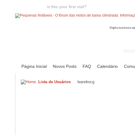
Welcome guest,
is this your first visit?
Click the "Create Account
Novi
Página Inicial
Novos Posts
FAQ
Calendário
Comu
Lista de Usuários
leandrocg