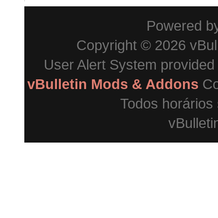
Powered b
Copyright © 2026 vBulle
User Alert System provided
vBulletin Mods & Addons
Co
Todos horários
vBulleti