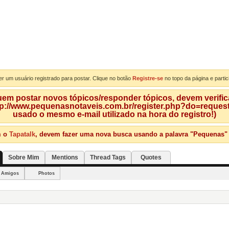
er um usuário registrado para postar. Clique no botão
Registre-se
no topo da página e partic
m postar novos tópicos/responder tópicos, devem verificar
tp://www.pequenasnotaveis.com.br/register.php?do=requeste
usado o mesmo e-mail utilizado na hora do registro!)
m o
Tapatalk
, devem fazer uma nova busca usando a palavra "Pequenas" qu
Sobre Mim
Mentions
Thread Tags
Quotes
Amigos
Photos