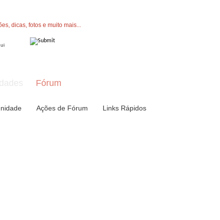
" button now to join.
dades
Fórum
nidade
Ações de Fórum
Links Rápidos