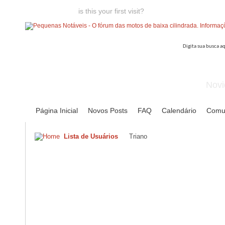
Welcome guest,
is this your first visit?
Click the "Create Account
Novi
Página Inicial
Novos Posts
FAQ
Calendário
Comu
Lista de Usuários
Triano