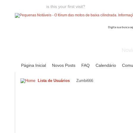
Welcome guest,
is this your first visit?
Click the "Create Account
Novi
Página Inicial
Novos Posts
FAQ
Calendário
Comu
Lista de Usuários
Zumbi666