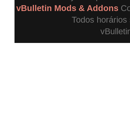
vBulletin Mods & Addons
Co
Todos horários
vBulleti