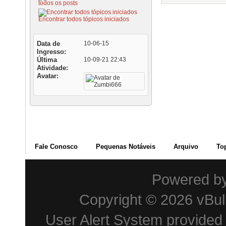
todos os posts
Encontrar todos tópicos iniciados
Data de
10-06-15
Ingresso
Última
10-09-21
22:43
Atividade
Avatar
Fale Conosco
Pequenas Notáveis
Arquivo
To
Powered b
Copyright © 2026 vBulle
User Alert System provided