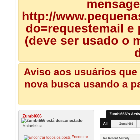
mensagem
http://www.pequena
do=requestemail e 
(deve ser usado o m
d
Aviso aos usuários que 
nova busca usando a pal
Zumbi666's Activ
Zumbi666
All
Zumbi666
Motociclista
Encontrar
No Recent Activity