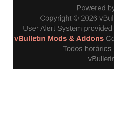
Powered b
Copyright © 2026 vBulle
User Alert System provided
vBulletin Mods & Addons
Co
Todos horários
vBulleti