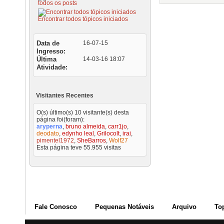
todos os posts
Encontrar todos tópicos iniciados
Data de
16-07-15
Ingresso
Última
14-03-16
18:07
Atividade
Visitantes Recentes
O(s) último(s) 10 visitante(s) desta
página foi(foram):
aryperna
,
bruno almeida
,
carr1jo
,
deodato
,
edynho leal
,
Grilocolt
,
irai
,
pimentel1972
,
SheBarros
,
Wolf27
Esta página teve
55.955
visitas
Fale Conosco
Pequenas Notáveis
Arquivo
To